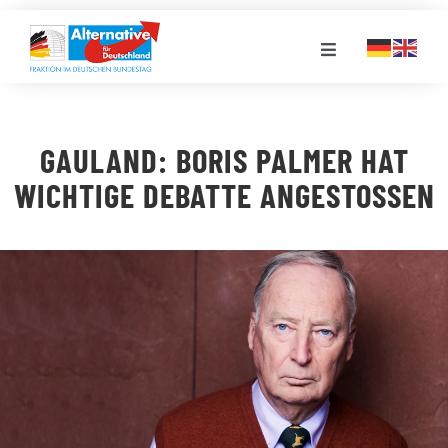
Zum
Inhalt
Toggle
springen
Navigation
FRAKTION
GAULAND: BORIS PALMER HAT
LANDESGRUPPEN
WICHTIGE DEBATTE ANGESTOSSEN
VERANSTALTUNGEN
PRESSE
STELLENPORTAL
MEDIATHEK