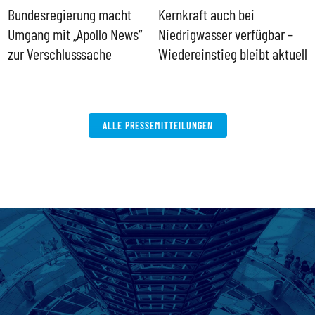
Bundesregierung macht
Kernkraft auch bei
H
Umgang mit „Apollo News“
Niedrigwasser verfügbar –
G
zur Verschlusssache
Wiedereinstieg bleibt aktuell
B
V
W
ALLE PRESSEMITTEILUNGEN