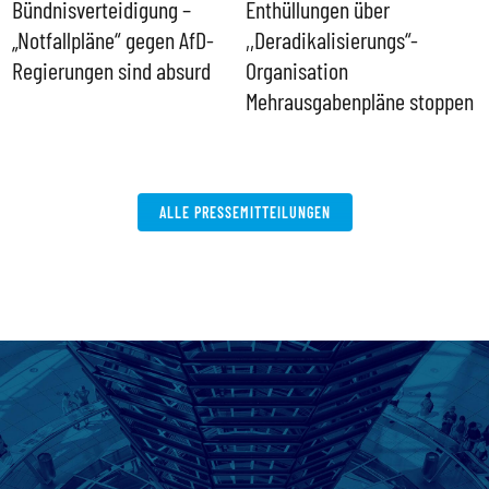
Bündnisverteidigung –
Enthüllungen über
I
„Notfallpläne“ gegen AfD-
,,Deradikalisierungs“-
d
Regierungen sind absurd
Organisation
d
Mehrausgabenpläne stoppen
ALLE PRESSEMITTEILUNGEN