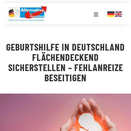
Zum
Inhalt
Toggle
springen
Navigation
FRAKTION
GEBURTSHILFE IN DEUTSCHLAND
LANDESGRUPPEN
FLÄCHENDECKEND
SICHERSTELLEN – FEHLANREIZE
VERANSTALTUNGEN
BESEITIGEN
PRESSE
STELLENPORTAL
MEDIATHEK