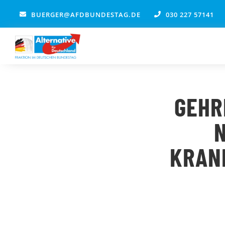
Zum
BUERGER@AFDBUNDESTAG.DE
030 227 57141
Inhalt
springen
GEHR
KRAN