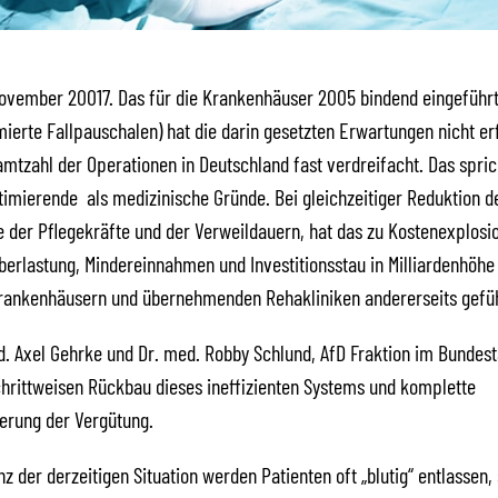
November 20017. Das für die Krankenhäuser 2005 bindend eingeführ
ierte Fallpauschalen) hat die darin gesetzten Erwartungen nicht erfü
amtzahl der Operationen in Deutschland fast verdreifacht. Das spri
mierende als medizinische Gründe. Bei gleichzeitiger Reduktion d
 der Pflegekräfte und der Verweildauern, hat das zu Kostenexplosio
berlastung, Mindereinnahmen und Investitionsstau in Milliardenhöhe
rankenhäusern und übernehmenden Rehakliniken andererseits gefüh
d. Axel Gehrke und Dr. med. Robby Schlund, AfD Fraktion im Bundest
hrittweisen Rückbau dieses ineffizienten Systems und komplette
erung der Vergütung.
z der derzeitigen Situation werden Patienten oft „blutig“ entlassen,