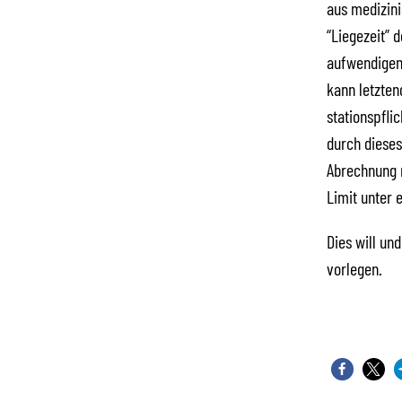
aus medizini
“Liegezeit” 
aufwendigen 
kann letzten
stationspfli
durch diese
Abrechnung r
Limit unter 
Dies will un
vorlegen.