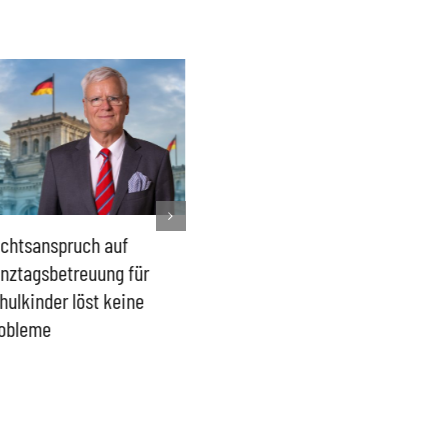
chtsanspruch auf
Sönke Rix hinterlässt
Milliar
nztagsbetreuung für
Trümmerhaufen –
sind ei
hulkinder löst keine
Ideologisches Linksprojekt
Blindfl
obleme
bpb sofort beenden