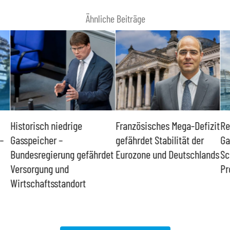
Ähnliche Beiträge
Historisch niedrige
Französisches Mega-Defizit
Re
–
Gasspeicher –
gefährdet Stabilität der
Ga
Bundesregierung gefährdet
Eurozone und Deutschlands
Sc
Versorgung und
Pr
Wirtschaftsstandort