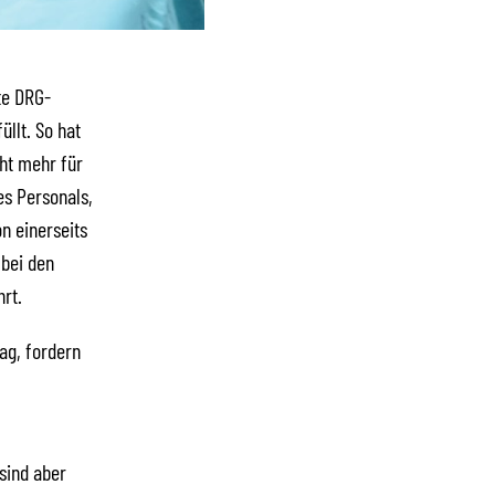
te DRG-
llt. So hat
cht mehr für
es Personals,
n einerseits
 bei den
rt.
ag, fordern
 sind aber