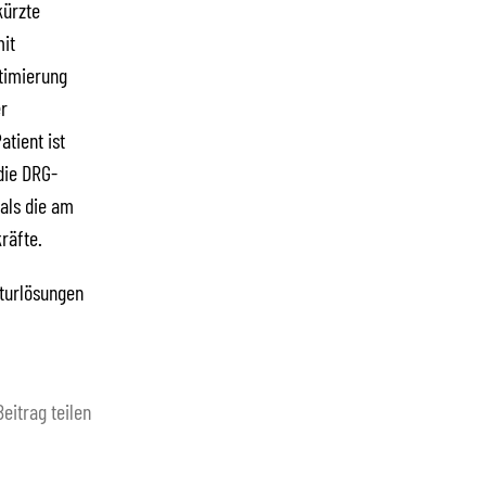
kürzte
mit
timierung
r
tient ist
die DRG-
als die am
räfte.
kturlösungen
Beitrag teilen