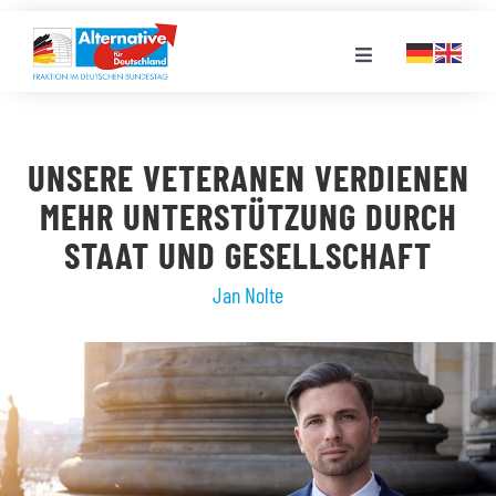
Zum
Inhalt
Toggle
springen
Navigation
FRAKTION
UNSERE VETERANEN VERDIENEN
LANDESGRUPPEN
MEHR UNTERSTÜTZUNG DURCH
STAAT UND GESELLSCHAFT
VERANSTALTUNGEN
Jan Nolte
PRESSE
STELLENPORTAL
MEDIATHEK