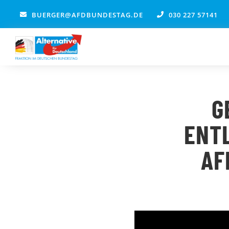
Zum
BUERGER@AFDBUNDESTAG.DE
030 227 57141
Inhalt
springen
G
ENTL
AF