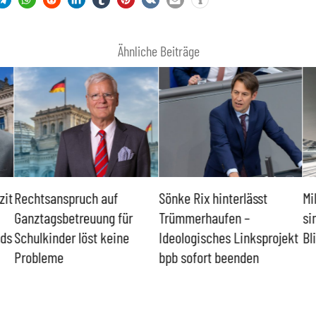
Ähnliche Beiträge
zit
Rechtsanspruch auf
Sönke Rix hinterlässt
Mi
Ganztagsbetreuung für
Trümmerhaufen –
si
nds
Schulkinder löst keine
Ideologisches Linksprojekt
Bl
Probleme
bpb sofort beenden