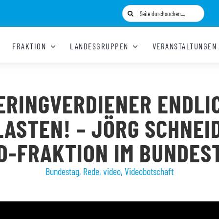
Suche
nach:
FRAKTION
LANDESGRUPPEN
VERANSTALTUNGEN
ERINGVERDIENER ENDLI
ASTEN! – JÖRG SCHNEI
D-FRAKTION IM BUNDES
Bundestag
,
Rede
,
video
,
Videobotschaft