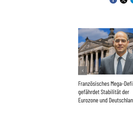
Historisch niedrige
Französisches Mega-Defi
Gasspeicher –
gefährdet Stabilität der
Bundesregierung gefährdet
Eurozone und Deutschla
Versorgung und
Wirtschaftsstandort