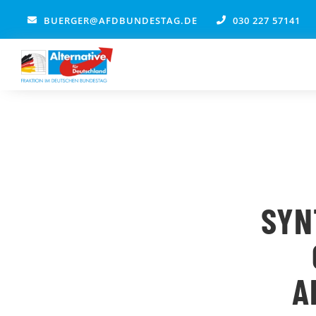
Zum
BUERGER@AFDBUNDESTAG.DE
030 227 57141
Inhalt
springen
SYN
A