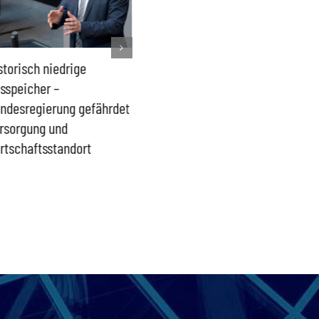
storisch niedrige
Französisches Mega-Defizit
Rechts
sspeicher –
gefährdet Stabilität der
Ganztag
ndesregierung gefährdet
Eurozone und Deutschlands
Schulki
rsorgung und
Proble
rtschaftsstandort