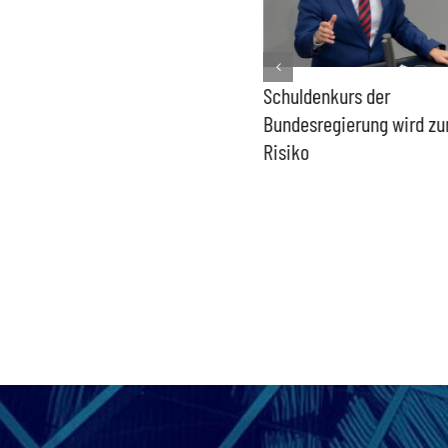
PFAS-freie Windräder lösen
Schuldenkurs der
die Probleme der Windkraft
Bundesregierung wird z
nicht
Risiko