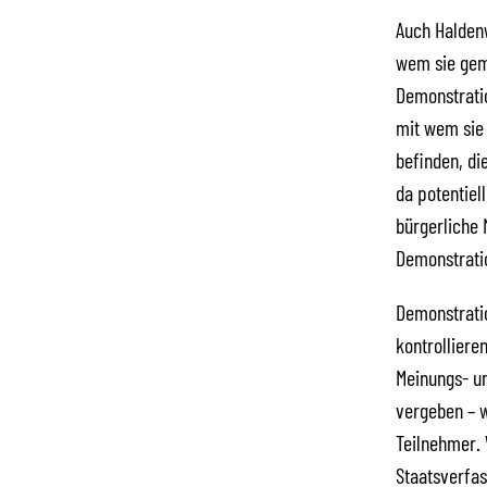
Auch Haldenw
wem sie gem
Demonstratio
mit wem sie 
befinden, di
da potentiel
bürgerliche 
Demonstratio
Demonstratio
kontrolliere
Meinungs- un
vergeben – w
Teilnehmer.
Staatsverfas