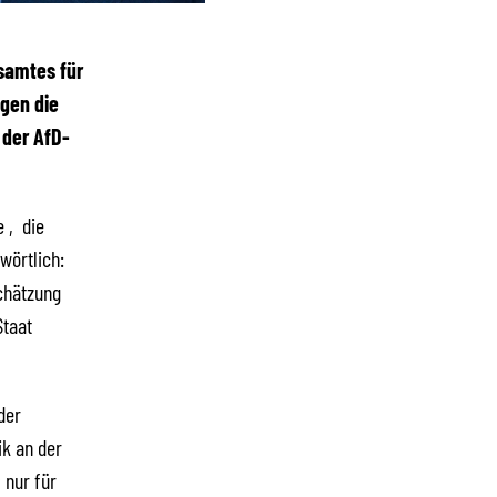
samtes für
gen die
 der AfD-
e ‚die
wörtlich:
chätzung
Staat
der
ik an der
 nur für