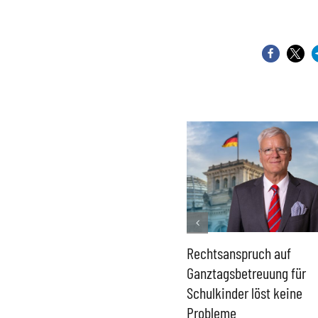
-Defizit
Rechtsanspruch auf
Sönke Rix hinterlässt
t der
Ganztagsbetreuung für
Trümmerhaufen –
schlands
Schulkinder löst keine
Ideologisches Linksproj
Probleme
bpb sofort beenden