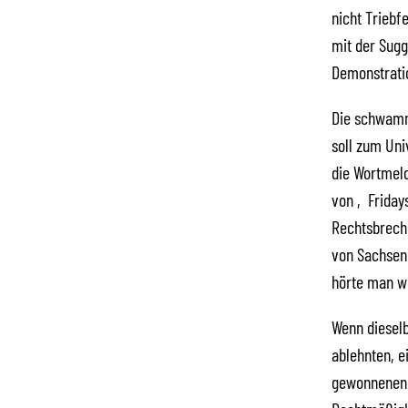
nicht Triebf
mit der Sugg
Demonstrati
Die schwamm
soll zum Uni
die Wortmeld
von ‚Fridays
Rechtsbreche
von Sachsen 
hörte man w
Wenn dieselb
ablehnten, e
gewonnenen –