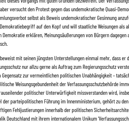
it dieses Vorgangs mit guten Gründen bezweifeln. Der Verfassungs
aber versucht den Protest gegen das undemokratische Quasi-Demon
mlungsverbot selbst als Beweis undemokratischer Gesinnung anzuf
n Demokratiebegriff auf den Kopf und will staatliche Weisungen als a
n Demokratie erklären, Meinungsäußerungen von Bürgern dagegen a
sch.
eweist mit seinen jüngsten Unterstellungen einmal mehr, dass er 
ngsschutz nur allzu gerne als Auftrag zum Regierungsschutz verst
m Gegensatz zur vermeintlichen politischen Unabhängigkeit – tatsäc
litische Weisungsgebundenheit der Verfassungsschutzbehörde imme
rauseilender politischer Unterwürfigkeit missverstanden wird, insb
 der parteipolitischen Führung im Innenministerium, gehört zu den
tigen Fehljustierungen innerhalb der politischen Sicherheitsarchite
ik Deutschland mit ihrem internationalem Unikum ‘Verfassungsschu