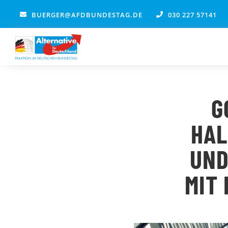
Zum
BUERGER@AFDBUNDESTAG.DE
030 227 57141
Inhalt
springen
G
HAL
UND
MIT