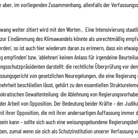
e aber, im vorliegenden Zusammenhang, allenfalls der Verfassungs
ang weiter zitiert wird mit den Worten ‚Eine Intensivierung staatl
ur Eindämmung des Klimawandels könnte als unrechtmäßig empf
rden‘, so ist auch hier wiederum daran zu erinnern, dass ein etwaige
 empfinden’ bzw. ‘ablehnen’ keinen Anlass für irgendeine Beurteilu
ngsschutzpräsidenten darstellt: die rechtliche Überprüfung vor de
sungsgericht von gesetzlichen Neuregelungen, die eine Regierung 
hrheit beschließen lässt, gehört zu den essentiellen Strukturelem
kratischen Gewaltenteilung; die Ablehnung von Regierungsvorhaben
der Arbeit von Opposition. Der Bedeutung beider Kräfte – der Judika
mit ihrer Opposition, die mit ihrer andersartigen Auffassung immer 
sein kann – sollte sich auch eine weisungsgebundene Regierungsbe
ben, zumal wenn sie sich als Schutzinstitution unserer Verfassung v