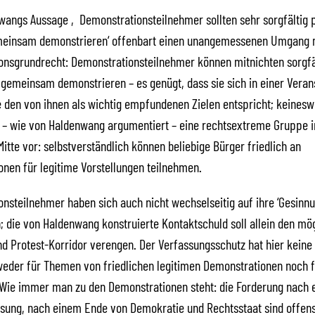
angs Aussage ‚Demonstrationsteilnehmer sollten sehr sorgfältig p
einsam demonstrieren‘ offenbart einen unangemessenen Umgang 
nsgrundrecht: Demonstrationsteilnehmer können mitnichten sorgfäl
gemeinsam demonstrieren – es genügt, dass sie sich in einer Veran
e den von ihnen als wichtig empfundenen Zielen entspricht; keinesw
l – wie von Haldenwang argumentiert – eine rechtsextreme Gruppe i
Mitte vor: selbstverständlich können beliebige Bürger friedlich an
nen für legitime Vorstellungen teilnehmen.
nsteilnehmer haben sich auch nicht wechselseitig auf ihre ‘Gesinnu
n; die von Haldenwang konstruierte Kontaktschuld soll allein den mö
d Protest-Korridor verengen. Der Verfassungsschutz hat hier keine
eder für Themen von friedlichen legitimen Demonstrationen noch f
 Wie immer man zu den Demonstrationen steht: die Forderung nach 
sung, nach einem Ende von Demokratie und Rechtsstaat sind offens