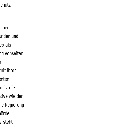
schutz
icher
unden und
s ‘als
ng vonseiten
m
mit ihrer
enten
 ist die
tive wie der
die Regierung
hörde
ersteht.