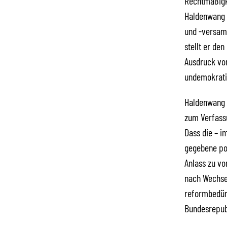
Rechtmäßigke
Haldenwang 
und -versam
stellt er de
Ausdruck vo
undemokrati
Haldenwang b
zum Verfassu
Dass die – i
gegebene po
Anlass zu vo
nach Wechsel
reformbedürf
Bundesrepubl