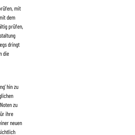
rüfen, mit
mit dem
tig prüfen,
staltung
egs dringt
n die
ng’ hin zu
glichen
 Noten zu
ür ihre
einer neuen
ichtlich