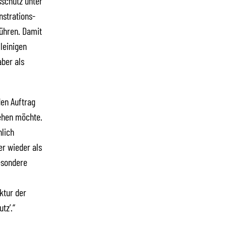
schutz unter
strations-
ühren. Damit
lleinigen
ber als
den Auftrag
ehen möchte.
hlich
r wieder als
esondere
ktur der
tz’.“