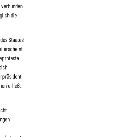
t, verbunden
glich die
des Staates‘
i erscheint
aproteste
sich
erpräsident
en erließ,
icht
ungen