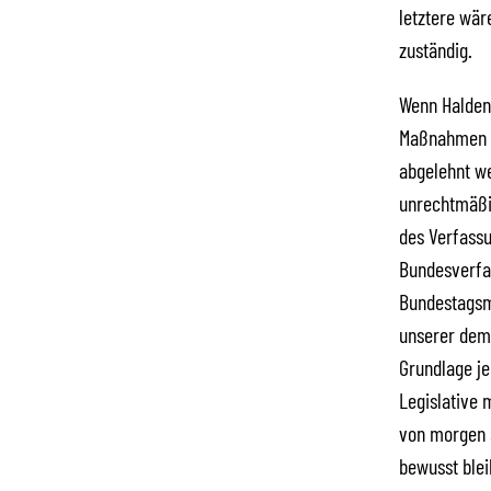
letztere wär
zuständig.
Wenn Haldenw
Maßnahmen z
abgelehnt we
unrechtmäßig
des Verfassu
Bundesverfas
Bundestagsme
unserer demo
Grundlage je
Legislative 
von morgen 
bewusst blei