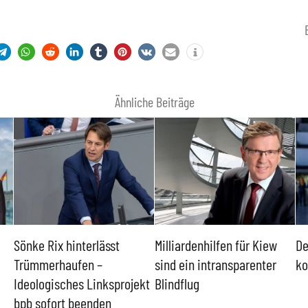
Ähnliche Beiträge
Milliardenhilfen für Kiew
Der Überwachungsstaat
L
sind ein intransparenter
kommt durch die Hintertür
A
ekt
Blindflug
s