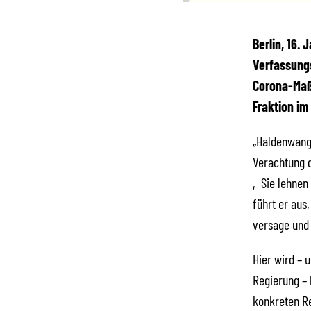
Berlin, 16.
Verfassung
Corona-Maß
Fraktion im
„Haldenwang 
Verachtung d
‚Sie lehnen 
führt er aus
versage und 
Hier wird – 
Regierung – 
konkreten Re