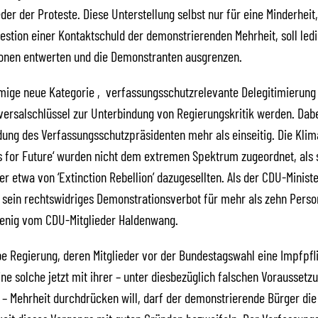
eder der Proteste. Diese Unterstellung selbst nur für eine Minderhei
estion einer Kontaktschuld der demonstrierenden Mehrheit, soll ledi
onen entwerten und die Demonstranten ausgrenzen.
ige neue Kategorie ‚verfassungsschutzrelevante Delegitimierung 
versalschlüssel zur Unterbindung von Regierungskritik werden. Dabe
ung des Verfassungsschutzpräsidenten mehr als einseitig. Die Klim
 for Future‘ wurden nicht dem extremen Spektrum zugeordnet, als 
r etwa von ‘Extinction Rebellion’ dazugesellten. Als der CDU-Minist
sein rechtswidriges Demonstrationsverbot für mehr als zehn Person
enig vom CDU-Mitglieder Haldenwang.
e Regierung, deren Mitglieder vor der Bundestagswahl eine Impfpfl
ine solche jetzt mit ihrer – unter diesbezüglich falschen Voraussetz
 Mehrheit durchdrücken will, darf der demonstrierende Bürger die