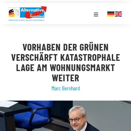
Zum
Inhalt
Toggle
springen
Navigation
FRAKTION
VORHABEN DER GRÜNEN
LANDESGRUPPEN
VERSCHÄRFT KATASTROPHALE
LAGE AM WOHNUNGSMARKT
VERANSTALTUNGEN
WEITER
Marc Bernhard
PRESSE
STELLENPORTAL
MEDIATHEK