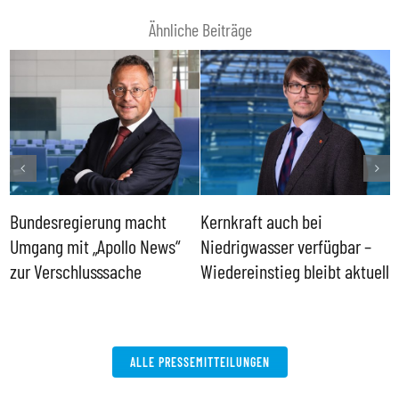
Ähnliche Beiträge
Bundesregierung macht
Kernkraft auch bei
H
Umgang mit „Apollo News“
Niedrigwasser verfügbar –
G
zur Verschlusssache
Wiedereinstieg bleibt aktuell
B
V
W
ALLE PRESSEMITTEILUNGEN