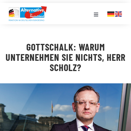
Zum
Inhalt
Toggle
springen
Navigation
FRAKTION
GOTTSCHALK: WARUM
LANDESGRUPPEN
UNTERNEHMEN SIE NICHTS, HERR
SCHOLZ?
VERANSTALTUNGEN
PRESSE
STELLENPORTAL
MEDIATHEK