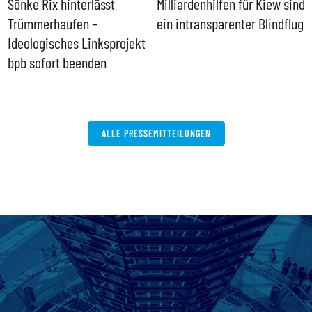
Sönke Rix hinterlässt
Milliardenhilfen für Kiew sind
D
Trümmerhaufen –
ein intransparenter Blindflug
k
Ideologisches Linksprojekt
bpb sofort beenden
ALLE PRESSEMITTEILUNGEN