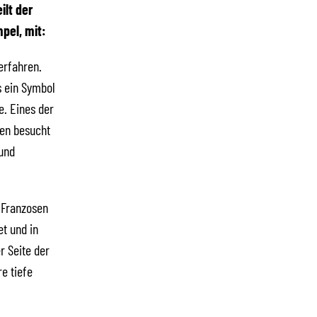
ilt der
pel, mit:
erfahren.
s ein Symbol
e. Eines der
ten besucht
 und
 Franzosen
t und in
r Seite der
e tiefe