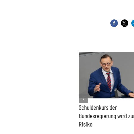
PFAS-freie Windräder lösen
Schuldenkurs der
die Probleme der Windkraft
Bundesregierung wird z
nicht
Risiko