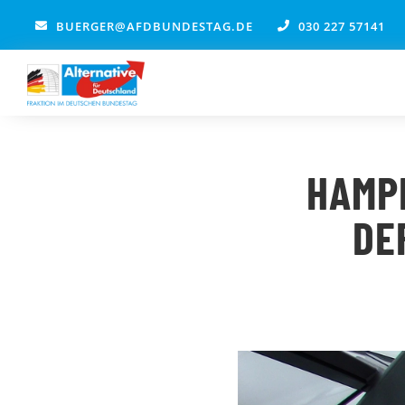
Zum
BUERGER@AFDBUNDESTAG.DE
030 227 57141
Inhalt
springen
HAMPE
DE