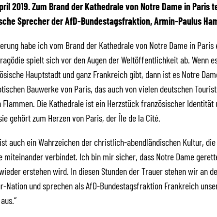
 April 2019. Zum Brand der Kathedrale von Notre Dame in Paris te
sche Sprecher der AfD-Bundestagsfraktion, Armin-Paulus Ham
terung habe ich vom Brand der Kathedrale von Notre Dame in Paris 
ragödie spielt sich vor den Augen der Weltöffentlichkeit ab. Wenn e
zösische Hauptstadt und ganz Frankreich gibt, dann ist es Notre Dam
tischen Bauwerke von Paris, das auch von vielen deutschen Touris
in Flammen. Die Kathedrale ist ein Herzstück französischer Identität
sie gehört zum Herzen von Paris, der Île de la Cité.
st auch ein Wahrzeichen der christlich-abendländischen Kultur, die
 miteinander verbindet. Ich bin mir sicher, dass Notre Dame gerette
wieder erstehen wird. In diesen Stunden der Trauer stehen wir an de
r-Nation und sprechen als AfD-Bundestagsfraktion Frankreich unser
aus.“