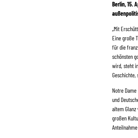
Berlin, 15.
außenpoliti
„Mit Erschüt
Eine große T
für die fran
schönsten go
wird, steht 
Geschichte, 
Notre Dame i
und Deutsche
altem Glanz 
großen Kultu
Anteilnahme 