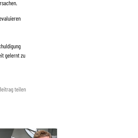
rsachen.
evaluieren
chuldigung
t gelernt zu
Beitrag teilen