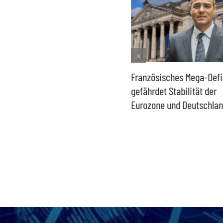
Historisch niedrige
Französisches Mega-Defi
Gasspeicher –
gefährdet Stabilität der
Bundesregierung gefährdet
Eurozone und Deutschla
Versorgung und
Wirtschaftsstandort