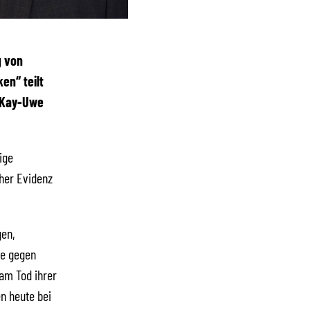
g von
en“ teilt
 Kay-Uwe
ige
her Evidenz
gen,
ze gegen
am Tod ihrer
n heute bei