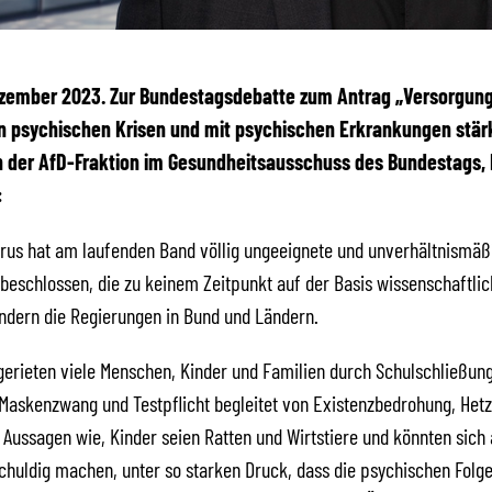
Dezember 2023. Zur Bundestagsdebatte zum Antrag „Versorgun
 psychischen Krisen und mit psychischen Erkrankungen stärk
 der AfD-Fraktion im Gesundheitsausschuss des Bundestags,
:
irus hat am laufenden Band völlig ungeeignete und unverhältnismäß
schlossen, die zu keinem Zeitpunkt auf der Basis wissenschaftlic
ndern die Regierungen in Bund und Ländern.
gerieten viele Menschen, Kinder und Familien durch Schulschließun
Maskenzwang und Testpflicht begleitet von Existenzbedrohung, Het
Aussagen wie, Kinder seien Ratten und Wirtstiere und könnten sich 
chuldig machen, unter so starken Druck, dass die psychischen Folge