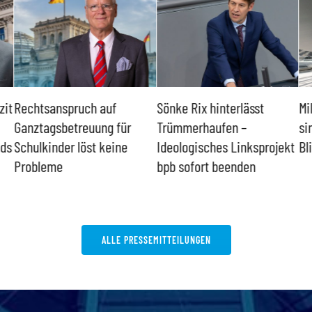
zit
Rechtsanspruch auf
Sönke Rix hinterlässt
Mi
Ganztagsbetreuung für
Trümmerhaufen –
si
nds
Schulkinder löst keine
Ideologisches Linksprojekt
Bl
Probleme
bpb sofort beenden
ALLE PRESSEMITTEILUNGEN