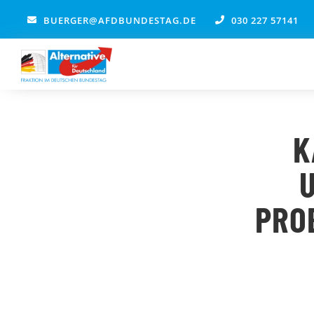
Zum
BUERGER@AFDBUNDESTAG.DE
030 227 57141
Inhalt
springen
K
PRO