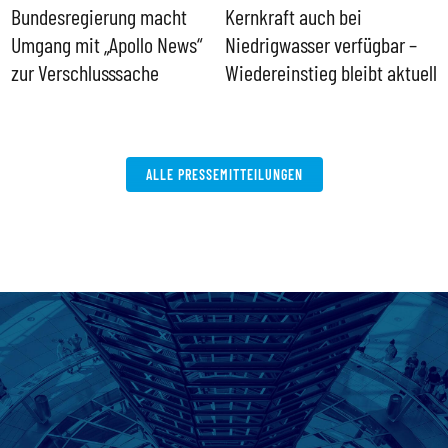
Bundesregierung macht
Kernkraft auch bei
H
Umgang mit „Apollo News“
Niedrigwasser verfügbar –
G
zur Verschlusssache
Wiedereinstieg bleibt aktuell
B
V
W
ALLE PRESSEMITTEILUNGEN