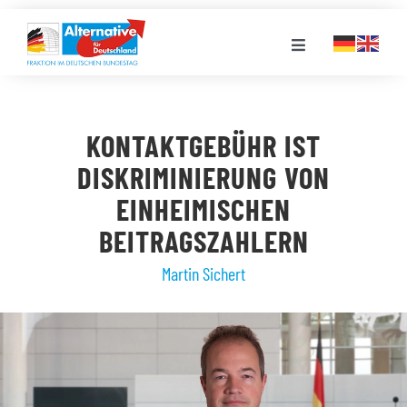
Zum
Inhalt
Toggle
springen
Navigation
FRAKTION
KONTAKTGEBÜHR IST
LANDESGRUPPEN
DISKRIMINIERUNG VON
EINHEIMISCHEN
VERANSTALTUNGEN
BEITRAGSZAHLERN
Martin Sichert
PRESSE
STELLENPORTAL
MEDIATHEK