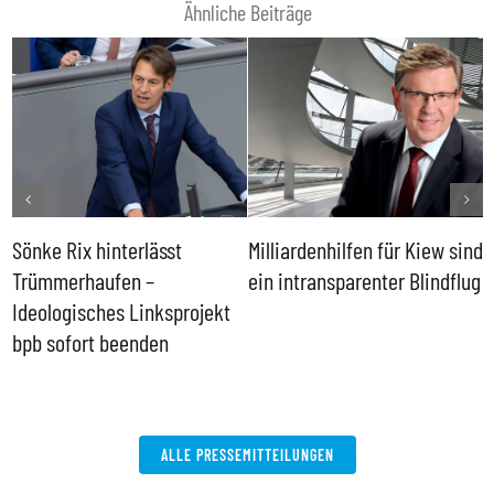
Ähnliche Beiträge
Sönke Rix hinterlässt
Milliardenhilfen für Kiew sind
D
Trümmerhaufen –
ein intransparenter Blindflug
k
Ideologisches Linksprojekt
bpb sofort beenden
ALLE PRESSEMITTEILUNGEN