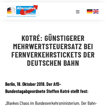
Zum
Inhalt
Toggle
springen
Navigation
FRAKTION
KOTRÉ: GÜNSTIGERER
LANDESGRUPPEN
MEHRWERTSTEUERSATZ BEI
FERNVERKEHRSTICKETS DER
VERANSTALTUNGEN
DEUTSCHEN BAHN
PRESSE
Berlin, 18. Oktober 2018. Der AfD-
STELLENPORTAL
Bundestagabgeordnete Steffen Kotré stellt fest:
„Blankes Chaos im Bundesverkehrsministerium. Der Bahn-
MEDIATHEK