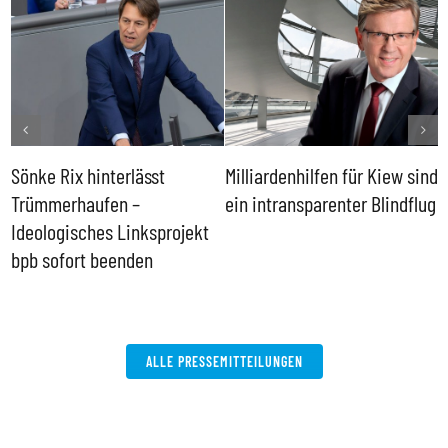
Sönke Rix hinterlässt
Milliardenhilfen für Kiew sind
D
Trümmerhaufen –
ein intransparenter Blindflug
k
Ideologisches Linksprojekt
bpb sofort beenden
ALLE PRESSEMITTEILUNGEN