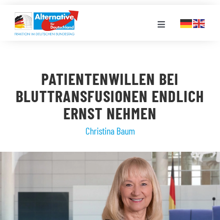
Zum
Inhalt
Toggle
springen
Navigation
FRAKTION
PATIENTENWILLEN BEI
LANDESGRUPPEN
BLUTTRANSFUSIONEN ENDLICH
ERNST NEHMEN
VERANSTALTUNGEN
Christina Baum
PRESSE
STELLENPORTAL
MEDIATHEK