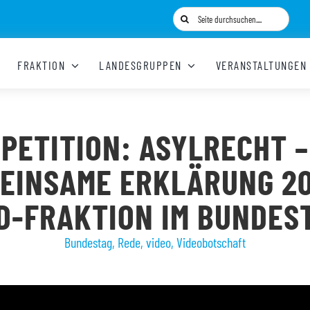
Suche
nach:
FRAKTION
LANDESGRUPPEN
VERANSTALTUNGEN
PETITION: ASYLRECHT –
EINSAME ERKLÄRUNG 20
D-FRAKTION IM BUNDES
Bundestag
,
Rede
,
video
,
Videobotschaft