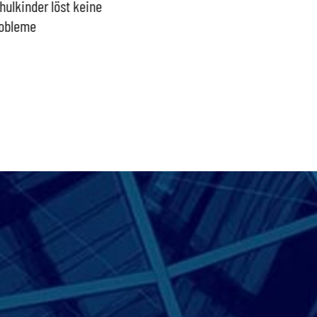
hulkinder löst keine
Ideologisches Linksprojekt
Blindfl
obleme
bpb sofort beenden