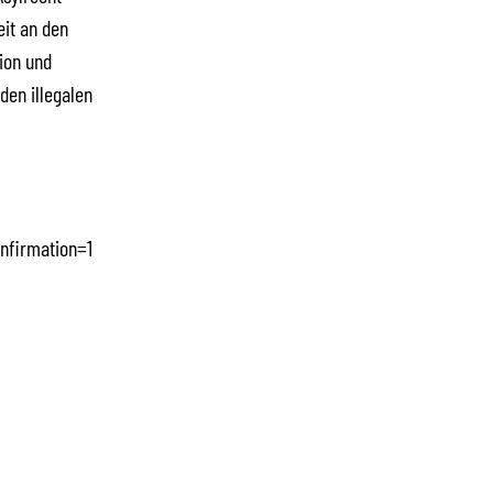
it an den
tion und
den illegalen
nfirmation=1