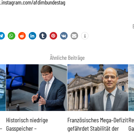
.instagram.com/afdimbundestag
Ähnliche Beiträge
Historisch niedrige
Französisches Mega-Defizit
Re
–
Gasspeicher –
gefährdet Stabilität der
Ga