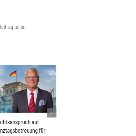
Beitrag teilen
chtsanspruch auf
Sönke Rix hinterlässt
Milliar
nztagsbetreuung für
Trümmerhaufen –
sind ei