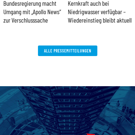
Bundesregierung macht
Kernkraft auch bei
H
Umgang mit „Apollo News“
Niedrigwasser verfügbar –
G
zur Verschlusssache
Wiedereinstieg bleibt aktuell
B
V
W
ALLE PRESSEMITTEILUNGEN