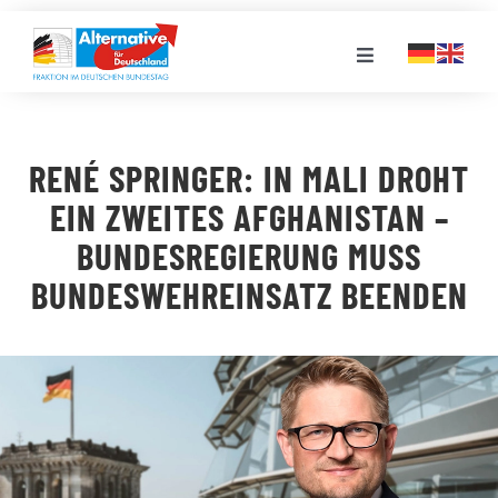
Zum
Inhalt
Toggle
springen
Navigation
FRAKTION
RENÉ SPRINGER: IN MALI DROHT
LANDESGRUPPEN
EIN ZWEITES AFGHANISTAN –
BUNDESREGIERUNG MUSS
VERANSTALTUNGEN
BUNDESWEHREINSATZ BEENDEN
PRESSE
STELLENPORTAL
MEDIATHEK