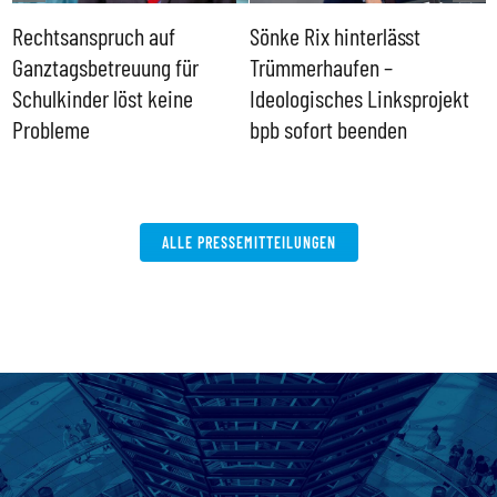
Rechtsanspruch auf
Sönke Rix hinterlässt
M
Ganztagsbetreuung für
Trümmerhaufen –
e
Schulkinder löst keine
Ideologisches Linksprojekt
Probleme
bpb sofort beenden
ALLE PRESSEMITTEILUNGEN