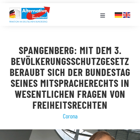
Zum
Inhalt
Toggle
springen
Navigation
FRAKTION
SPANGENBERG: MIT DEM 3.
LANDESGRUPPEN
BEVÖLKERUNGSSCHUTZGESETZ
BERAUBT SICH DER BUNDESTAG
VERANSTALTUNGEN
SEINES MITSPRACHERECHTS IN
WESENTLICHEN FRAGEN VON
PRESSE
FREIHEITSRECHTEN
Corona
STELLENPORTAL
MEDIATHEK