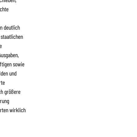
echte
n deutlich
staatlichen
e
Ausgaben,
ftigen sowie
lden und
rte
ch größere
erung
rten wirklich