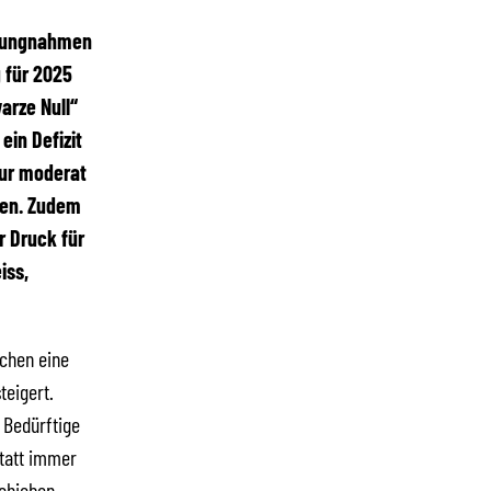
ellungnahmen
 für 2025
arze Null“
ein Defizit
nur moderat
fen. Zudem
r Druck für
iss,
uchen eine
teigert.
h Bedürftige
Statt immer
chieben,