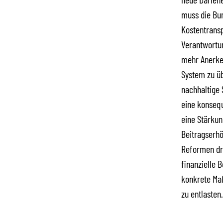
muss die Bun
Kostentransp
Verantwortu
mehr Anerke
System zu üb
nachhaltige 
eine konsequ
eine Stärkun
Beitragserhö
Reformen dro
finanzielle 
konkrete Maß
zu entlasten.