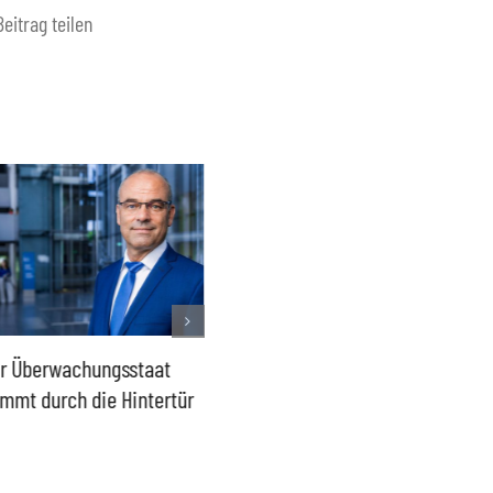
Beitrag teilen
r Überwachungsstaat
Lage in Ceuta – Europas
2015 da
mmt durch die Hintertür
Außengrenzen wirksam
wieder
schützen