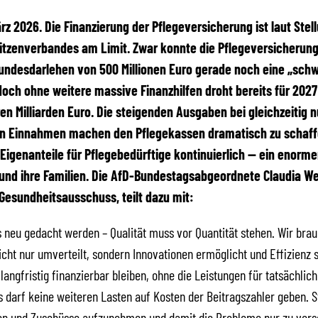
März 2026. Die Finanzierung der Pflegeversicherung ist laut St
itzenverbandes am Limit. Zwar konnte die Pflegeversicherung
undesdarlehen von 500 Millionen Euro gerade noch eine „schw
doch ohne weitere massive Finanzhilfen droht bereits für 2027 
n Milliarden Euro. Die steigenden Ausgaben bei gleichzeitig 
 Einnahmen machen den Pflegekassen dramatisch zu schaf
 Eigenanteile für Pflegebedürftige kontinuierlich — ein enorme
und ihre Familien. Die AfD-Bundestagsabgeordnete Claudia We
 Gesundheitsausschuss, teilt dazu mit:
 neu gedacht werden – Qualität muss vor Quantität stehen. Wir bra
nicht nur umverteilt, sondern Innovationen ermöglicht und Effizienz s
langfristig finanzierbar bleiben, ohne die Leistungen für tatsächlic
s darf keine weiteren Lasten auf Kosten der Beitragszahler geben. 
en und Zuschüsse aufzunehmen und damit die Probleme nur zu vers