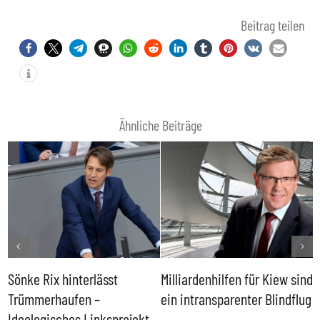
Beitrag teilen
Ähnliche Beiträge
Sönke Rix hinterlässt
Milliardenhilfen für Kiew sind
D
Trümmerhaufen –
ein intransparenter Blindflug
k
Ideologisches Linksprojekt