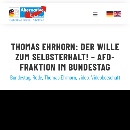
Zum
Inhalt
Toggle
springen
Navigation
FRAKTION
THOMAS EHRHORN: DER WILLE
LANDESGRUPPEN
ZUM SELBSTERHALT! – AFD-
FRAKTION IM BUNDESTAG
VERANSTALTUNGEN
Bundestag
,
Rede
,
Thomas Ehrhorn
,
video
,
Videobotschaft
PRESSE
STELLENPORTAL
MEDIATHEK