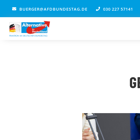
Zum
BUERGER@AFDBUNDESTAG.DE
030 227 57141
Inhalt
springen
G