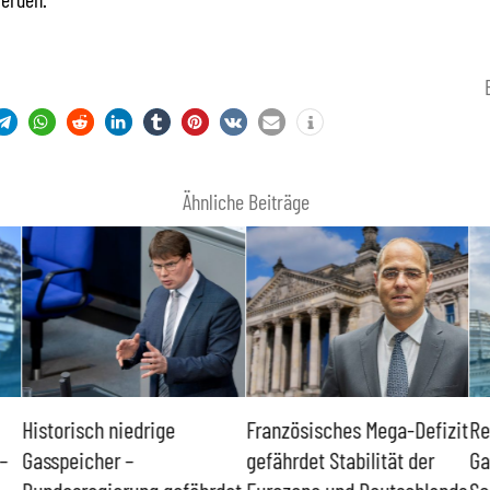
Ähnliche Beiträge
Historisch niedrige
Französisches Mega-Defizit
Re
–
Gasspeicher –
gefährdet Stabilität der
Ga
Bundesregierung gefährdet
Eurozone und Deutschlands
Sc