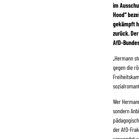
im Ausschu
Hood“ bezei
gekämpft h
zurück. Der
AfD-Bundest
„Hermann ste
gegen die rö
Freiheitskam
sozialroman
Wer Hermann 
sondern Anbi
pädagogische
der AfD-Frak
verwendet w