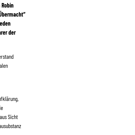
 Robin
r Übermacht“
ieden
rer der
erstand
alen
fklärung,
ie
aus Sicht
Bausubstanz