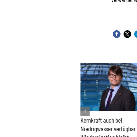
Bundesregierung macht
Kernkraft auch bei
Umgang mit „Apollo News“
Niedrigwasser verfügbar 
zur Verschlusssache
Wiedereinstieg bleibt