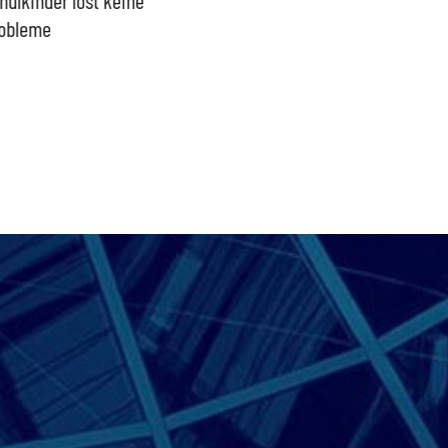
obleme
bpb sofort beenden