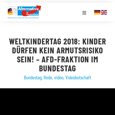
Zum
Inhalt
Toggle
springen
Navigation
FRAKTION
WELTKINDERTAG 2018: KINDER
LANDESGRUPPEN
DÜRFEN KEIN ARMUTSRISIKO
SEIN! – AFD-FRAKTION IM
VERANSTALTUNGEN
BUNDESTAG
Bundestag
,
Rede
,
video
,
Videobotschaft
PRESSE
STELLENPORTAL
MEDIATHEK