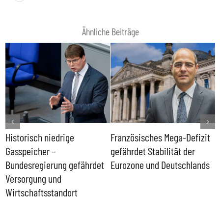
Ähnliche Beiträge
Historisch niedrige
Französisches Mega-Defizit
R
Gasspeicher –
gefährdet Stabilität der
G
ll
Bundesregierung gefährdet
Eurozone und Deutschlands
S
Versorgung und
P
Wirtschaftsstandort