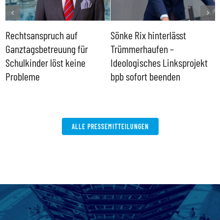
Rechtsanspruch auf
Sönke Rix hinterlässt
M
Ganztagsbetreuung für
Trümmerhaufen –
e
Schulkinder löst keine
Ideologisches Linksprojekt
Probleme
bpb sofort beenden
ALLE PRESSEMITTEILUNGEN