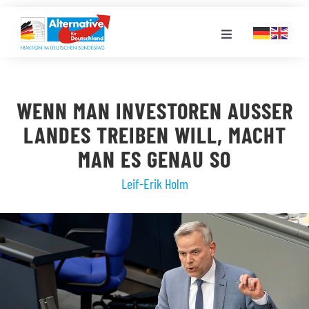
Zum
Inhalt
Toggle
springen
Navigation
FRAKTION
WENN MAN INVESTOREN AUSSER L
LANDESGRUPPEN
ANDES TREIBEN WILL, MACHT M
AN ES GENAU SO
VERANSTALTUNGEN
Leif-Erik Holm
PRESSE
STELLENPORTAL
MEDIATHEK