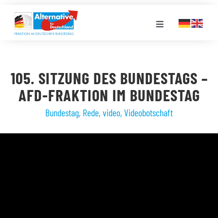
Zum
Inhalt
Toggle
springen
Navigation
FRAKTION
105. SITZUNG DES BUNDESTAGS –
LANDESGRUPPEN
AFD-FRAKTION IM BUNDESTAG
Bundestag
,
Rede
,
video
,
Videobotschaft
VERANSTALTUNGEN
PRESSE
STELLENPORTAL
MEDIATHEK