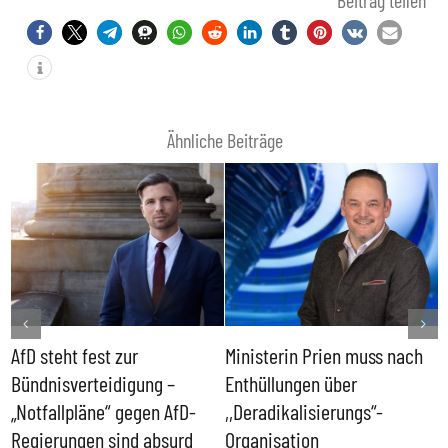
Beitrag teilen
Ähnliche Beiträge
AfD steht fest zur
Ministerin Prien muss nach
B
Bündnisverteidigung –
Enthüllungen über
I
„Notfallpläne“ gegen AfD-
,,Deradikalisierungs“-
d
Regierungen sind absurd
Organisation
d