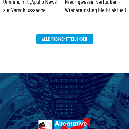
Umgang mit „Apollo News“
Niedrigwasser verfügbar –
G
zur Verschlusssache
Wiedereinstieg bleibt aktuell
B
V
W
ALLE PRESSEMITTEILUNGEN