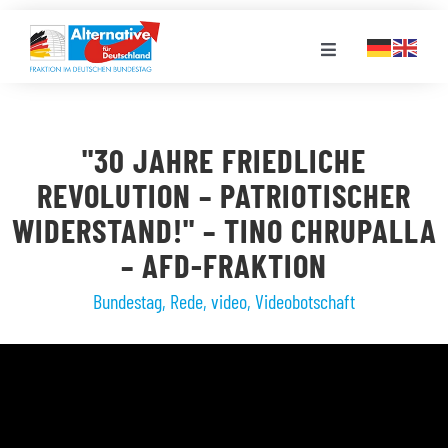
Zum
Inhalt
Toggle
springen
Navigation
FRAKTION
"30 JAHRE FRIEDLICHE
LANDESGRUPPEN
REVOLUTION – PATRIOTISCHER
WIDERSTAND!" – TINO CHRUPALLA
VERANSTALTUNGEN
– AFD-FRAKTION
Bundestag
,
Rede
,
video
,
Videobotschaft
PRESSE
STELLENPORTAL
MEDIATHEK