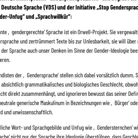
 Deutsche Sprache (VDS) und der Initiative „Stop Gendersprac
der-Unfug“ und „Sprachwillkür“:
nte ‚gendergerechte‘ Sprache ist ein Orwell-Projekt. Sie vergewalti
rsprache und zertrümmert Texte bis zur Unlesbarkeit, sie will über 
 der Sprache auch unser Denken im Sinne der Gender-Ideologie bee
ieren.
disten der ‚Gendersprache‘ stellen sich dabei vorsätzlich dumm. S
absichtlich grammatikalisches und biologisches Geschlecht, obwoh
cht direkt zusammenhängt, und ignorieren bewusst das seiner Defin
eutrale generische Maskulinum in Bezeichnungen wie ‚Bürger‘ ode
rd und unwissenschaftlich.
liche Wort- und Sprachgebilde und Unfug wie ‚Gendersternchen‘ wil
he‘ nicht nur der Sprache ihre Ideologie überstülpen, dass Geschle