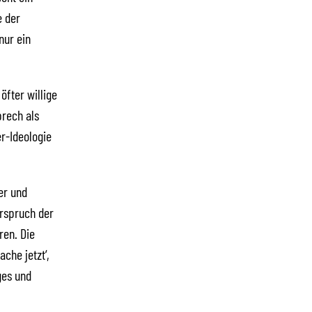
e der
nur ein
öfter willige
prech als
r-Ideologie
er und
rspruch der
ren. Die
che jetzt‘,
ges und