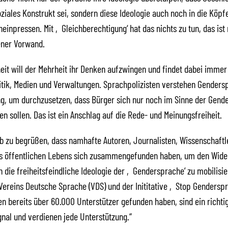
oziales Konstrukt sei, sondern diese Ideologie auch noch in die Köpf
einpressen. Mit ‚Gleichberechtigung‘ hat das nichts zu tun, das ist 
ner Vorwand.
eit will der Mehrheit ihr Denken aufzwingen und findet dabei immer 
litik, Medien und Verwaltungen. Sprachpolizisten verstehen Genders
, um durchzusetzen, dass Bürger sich nur noch im Sinne der Gende
n sollen. Das ist ein Anschlag auf die Rede- und Meinungsfreiheit.
lb zu begrüßen, dass namhafte Autoren, Journalisten, Wissenschaftl
s öffentlichen Lebens sich zusammengefunden haben, um den Wide
 die freiheitsfeindliche Ideologie der ‚Gendersprache‘ zu mobilisie
Vereins Deutsche Sprache (VDS) und der Inititative ‚Stop Genderspra
 bereits über 60.000 Unterstützer gefunden haben, sind ein richti
gnal und verdienen jede Unterstützung.“