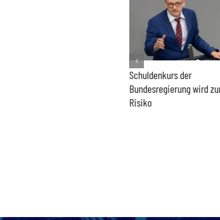
PFAS-freie Windräder lösen
Schuldenkurs der
die Probleme der Windkraft
Bundesregierung wird z
nicht
Risiko