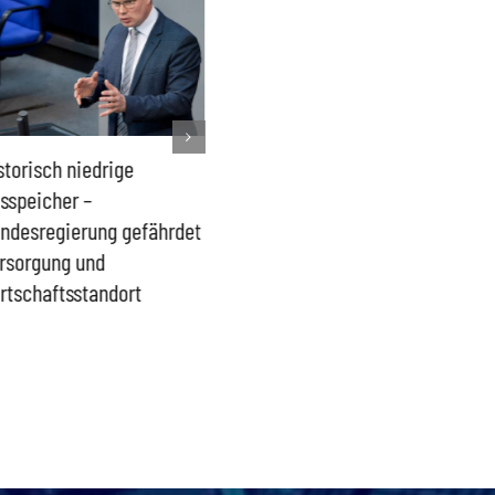
storisch niedrige
Französisches Mega-Defizit
Rechts
sspeicher –
gefährdet Stabilität der
Ganztag
ndesregierung gefährdet
Eurozone und Deutschlands
Schulki
rsorgung und
Proble
rtschaftsstandort