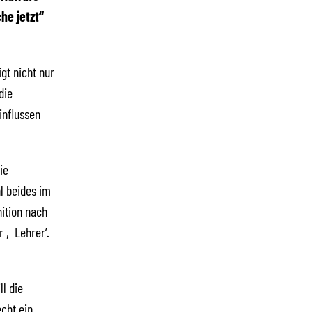
he jetzt“
gt nicht nur
die
influssen
ie
l beides im
ition nach
r ‚Lehrer‘.
l die
cht ein