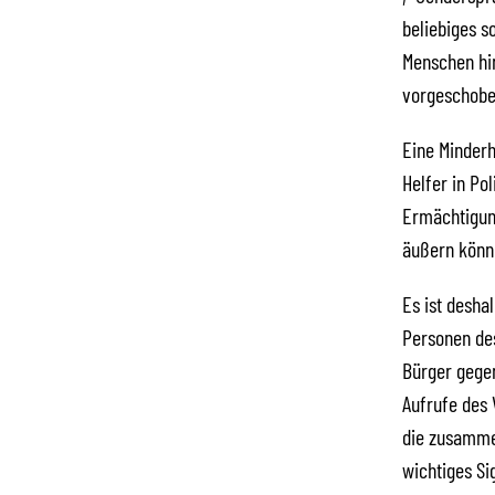
beliebiges s
Menschen hin
vorgeschobe
Eine Minderh
Helfer in Po
Ermächtigung
äußern könne
Es ist desha
Personen de
Bürger gegen
Aufrufe des 
die zusammen
wichtiges Si