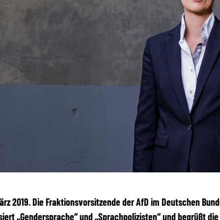
 März 2019. Die Fraktionsvorsitzende der AfD im Deutschen Bund
isiert „Gendersprache“ und „Sprachpolizisten“ und begrüßt die