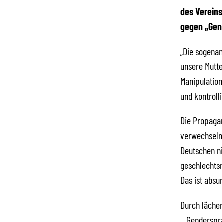
des Vereins
gegen „Gen
„Die sogenan
unsere Mutte
Manipulation
und kontroll
Die Propagan
verwechseln 
Deutschen ni
geschlechtsn
Das ist absu
Durch lächer
‚Gendersprac