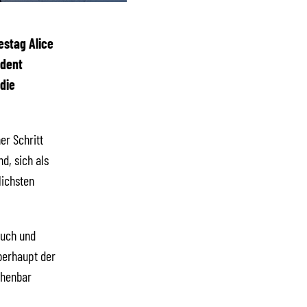
estag Alice
ident
die
er Schritt
d, sich als
lichsten
auch und
oberhaupt der
chenbar