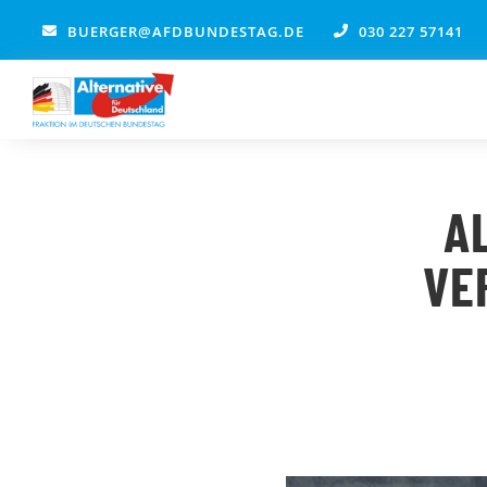
Zum
BUERGER@AFDBUNDESTAG.DE
030 227 57141
Inhalt
springen
A
VE