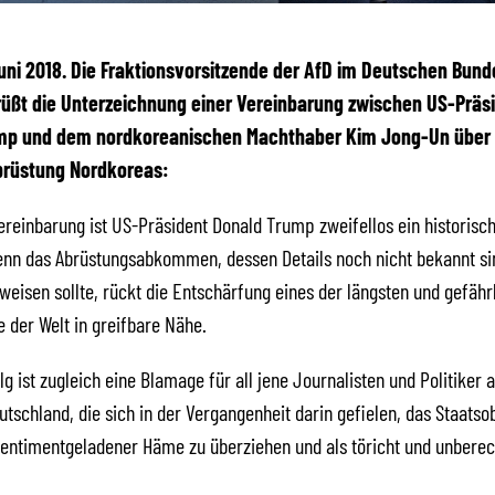
 Juni 2018. Die Fraktionsvorsitzende der AfD im Deutschen Bund
üßt die Unterzeichnung einer Vereinbarung zwischen US-Präs
mp und dem nordkoreanischen Machthaber Kim Jong-Un über 
brüstung Nordkoreas:
Vereinbarung ist US-Präsident Donald Trump zweifellos ein historisch
nn das Abrüstungsabkommen, dessen Details noch nicht bekannt sin
weisen sollte, rückt die Entschärfung eines der längsten und gefähr
e der Welt in greifbare Nähe.
g ist zugleich eine Blamage für all jene Journalisten und Politiker 
utschland, die sich in der Vergangenheit darin gefielen, das Staats
sentimentgeladener Häme zu überziehen und als töricht und unbere