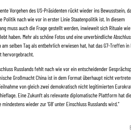
ente Vorgehen des US-Präsidenten rückt wieder ins Bewusstsein, d
e Politik nach wie vor in erster Linie Staatenpolitik ist. In diesem
 muss auch die Frage gestellt werden, inwieweit sich Rituale wie d
lebt haben. Mehr als schöne Fotos und eine unverbindliche Abschlus
h am selben Tag als entbehrlich erwiesen hat, hat das G7-Treffen i
t hervorgebracht.
chluss Russlands fehlt nach wie vor ein entscheidender Gesprächsp
ische Großmacht China ist in dem Format überhaupt nicht vertrete
Teilnahme von gleich zwei demokratisch nicht legitimierten Eurokra
chieflage. Eine Zukunft als relevante diplomatische Plattform hat di
e mindestens wieder zur ‘G8’ unter Einschluss Russlands wird.”