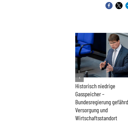
Kernkraft auch bei
Historisch niedrige
Niedrigwasser verfügbar –
Gasspeicher –
Wiedereinstieg bleibt
Bundesregierung gefähr
aktuell
Versorgung und
Wirtschaftsstandort