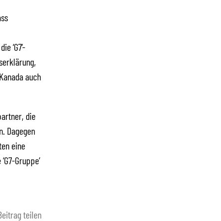
ass
ie ‘G7’-
serklärung,
n Kanada auch
artner, die
n. Dagegen
ten eine
e ‘G7-Gruppe’
Beitrag teilen