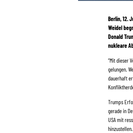
Berlin, 12.
Weidel begr
Donald Tru
nukleare A
“Mit dieser 
gelungen. We
dauerhaft er
Konfliktherd
Trumps Erfol
gerade in De
USA mit res
hinzustellen.