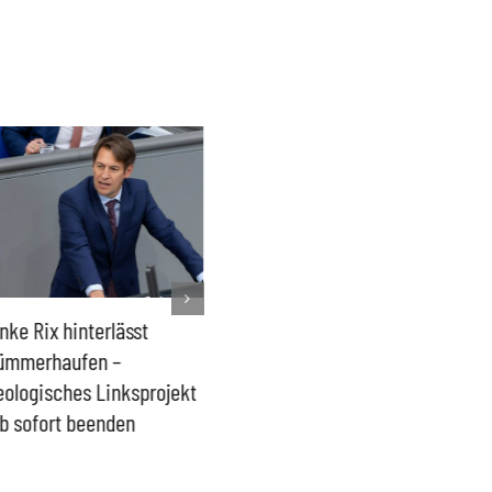
nke Rix hinterlässt
Milliardenhilfen für Kiew
Der Üb
ümmerhaufen –
sind ein intransparenter
kommt d
eologisches Linksprojekt
Blindflug
b sofort beenden