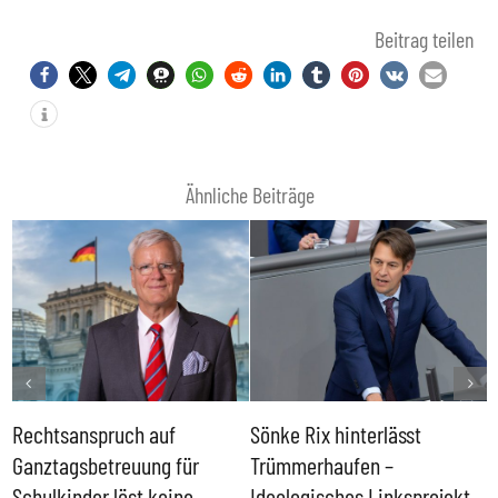
Beitrag teilen
Ähnliche Beiträge
Rechtsanspruch auf
Sönke Rix hinterlässt
M
Ganztagsbetreuung für
Trümmerhaufen –
e
Schulkinder löst keine
Ideologisches Linksprojekt