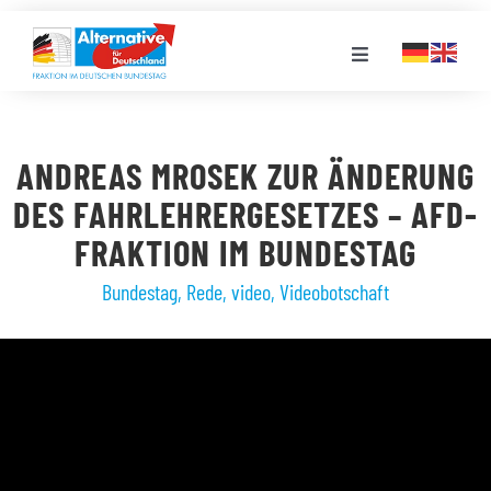
Zum
Inhalt
Toggle
springen
Navigation
FRAKTION
ANDREAS MROSEK ZUR ÄNDERUNG
LANDESGRUPPEN
DES FAHRLEHRERGESETZES – AFD-
FRAKTION IM BUNDESTAG
VERANSTALTUNGEN
Bundestag
,
Rede
,
video
,
Videobotschaft
PRESSE
STELLENPORTAL
MEDIATHEK