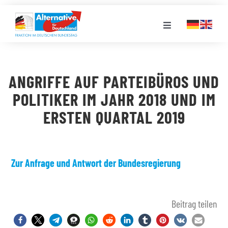
Zum
Inhalt
Toggle
springen
Navigation
FRAKTION
ANGRIFFE AUF PARTEIBÜROS UND
LANDESGRUPPEN
POLITIKER IM JAHR 2018 UND IM
ERSTEN QUARTAL 2019
VERANSTALTUNGEN
PRESSE
Zur Anfrage und Antwort der Bundesregierung
STELLENPORTAL
Beitrag teilen
MEDIATHEK