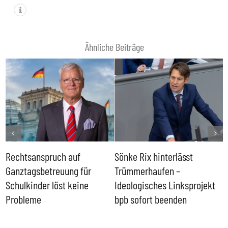
Ähnliche Beiträge
Rechtsanspruch auf
Sönke Rix hinterlässt
M
Ganztagsbetreuung für
Trümmerhaufen –
e
Schulkinder löst keine
Ideologisches Linksprojekt
Probleme
bpb sofort beenden