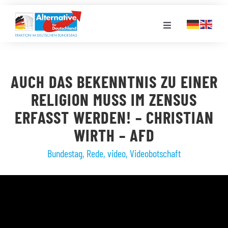
Zum
Inhalt
Toggle
springen
Navigation
FRAKTION
AUCH DAS BEKENNTNIS ZU EINER
LANDESGRUPPEN
RELIGION MUSS IM ZENSUS
ERFASST WERDEN! – CHRISTIAN
VERANSTALTUNGEN
WIRTH – AFD
Bundestag
,
Rede
,
video
,
Videobotschaft
PRESSE
STELLENPORTAL
MEDIATHEK