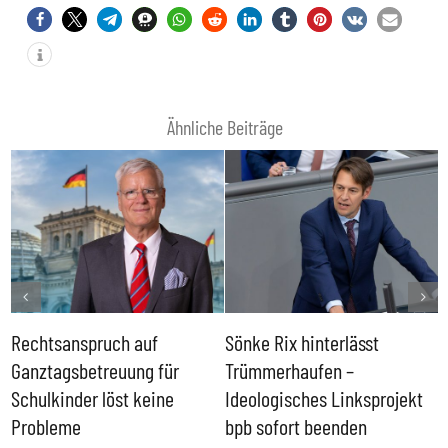
Ähnliche Beiträge
Rechtsanspruch auf
Sönke Rix hinterlässt
M
Ganztagsbetreuung für
Trümmerhaufen –
e
Schulkinder löst keine
Ideologisches Linksprojekt
Probleme
bpb sofort beenden