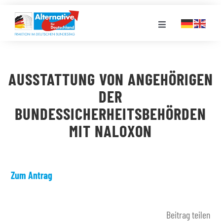
Zum
Inhalt
Toggle
springen
Navigation
FRAKTION
AUSSTATTUNG VON ANGEHÖRIGEN
LANDESGRUPPEN
DER
BUNDESSICHERHEITSBEHÖRDEN
VERANSTALTUNGEN
MIT NALOXON
PRESSE
Zum Antrag
STELLENPORTAL
Beitrag teilen
MEDIATHEK