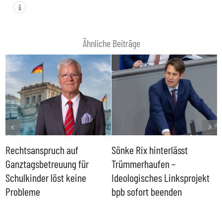
Ähnliche Beiträge
Rechtsanspruch auf
Sönke Rix hinterlässt
M
Ganztagsbetreuung für
Trümmerhaufen –
e
Schulkinder löst keine
Ideologisches Linksprojekt
Probleme
bpb sofort beenden