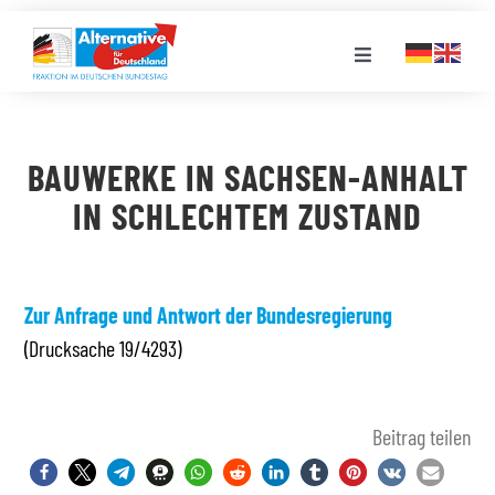
Zum
Inhalt
Toggle
springen
Navigation
FRAKTION
BAUWERKE IN SACHSEN-ANHALT
LANDESGRUPPEN
IN SCHLECHTEM ZUSTAND
VERANSTALTUNGEN
Zur Anfrage und Antwort der Bundesregierung
(Drucksache 19/4293)
PRESSE
STELLENPORTAL
Beitrag teilen
MEDIATHEK