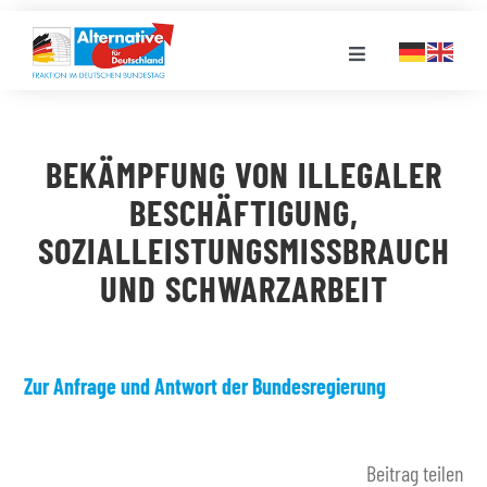
Zum
Inhalt
Toggle
springen
Navigation
FRAKTION
BEKÄMPFUNG VON ILLEGALER
LANDESGRUPPEN
BESCHÄFTIGUNG,
SOZIALLEISTUNGSMISSBRAUCH
VERANSTALTUNGEN
UND SCHWARZARBEIT
PRESSE
Zur Anfrage und Antwort der Bundesregierung
STELLENPORTAL
Beitrag teilen
MEDIATHEK