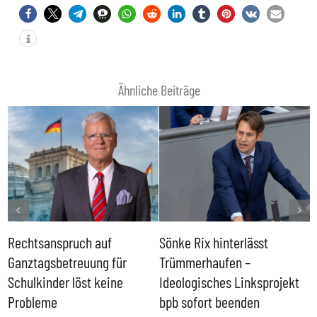
Ähnliche Beiträge
Rechtsanspruch auf
Sönke Rix hinterlässt
M
Ganztagsbetreuung für
Trümmerhaufen –
e
Schulkinder löst keine
Ideologisches Linksprojekt
Probleme
bpb sofort beenden