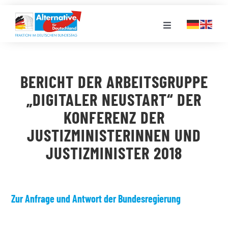
Zum
Inhalt
Toggle
springen
Navigation
FRAKTION
BERICHT DER ARBEITSGRUPPE
LANDESGRUPPEN
„DIGITALER NEUSTART“ DER
KONFERENZ DER
VERANSTALTUNGEN
JUSTIZMINISTERINNEN UND
JUSTIZMINISTER 2018
PRESSE
STELLENPORTAL
Zur Anfrage und Antwort der Bundesregierung
MEDIATHEK