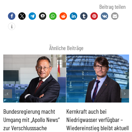
Beitrag teilen
Ähnliche Beiträge
Bundesregierung macht
Kernkraft auch bei
H
Umgang mit „Apollo News“
Niedrigwasser verfügbar –
G
zur Verschlusssache
Wiedereinstieg bleibt aktuell
B