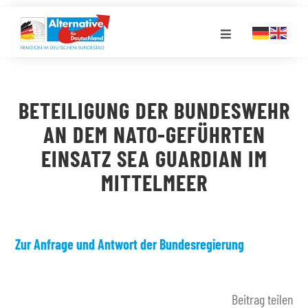
Zum
Inhalt
Toggle
springen
Navigation
FRAKTION
BETEILIGUNG DER BUNDESWEHR
LANDESGRUPPEN
AN DEM NATO-GEFÜHRTEN
EINSATZ SEA GUARDIAN IM
VERANSTALTUNGEN
MITTELMEER
PRESSE
Zur Anfrage und Antwort der Bundesregierung
STELLENPORTAL
Beitrag teilen
MEDIATHEK