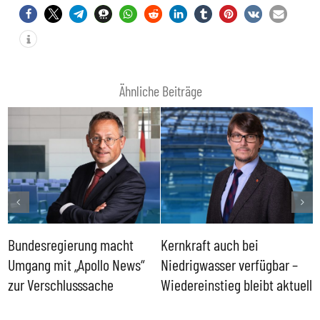
Ähnliche Beiträge
Bundesregierung macht
Kernkraft auch bei
H
Umgang mit „Apollo News“
Niedrigwasser verfügbar –
G
zur Verschlusssache
Wiedereinstieg bleibt aktuell
B
V