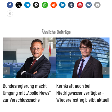
Ähnliche Beiträge
Bundesregierung macht
Kernkraft auch bei
H
Umgang mit „Apollo News“
Niedrigwasser verfügbar –
G
zur Verschlusssache
Wiedereinstieg bleibt aktuell
B
V