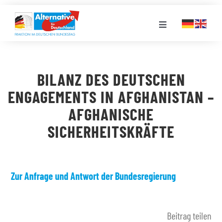
Zum
Inhalt
Toggle
springen
Navigation
FRAKTION
BILANZ DES DEUTSCHEN
LANDESGRUPPEN
ENGAGEMENTS IN AFGHANISTAN –
AFGHANISCHE
VERANSTALTUNGEN
SICHERHEITSKRÄFTE
PRESSE
Zur Anfrage und Antwort der Bundesregierung
STELLENPORTAL
Beitrag teilen
MEDIATHEK