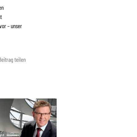
en
t
or – unser
Beitrag teilen