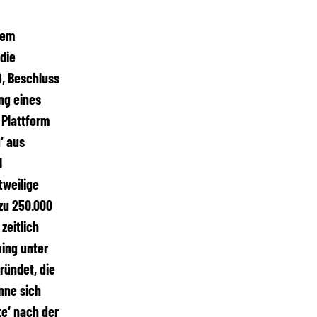
nem
die
8, Beschluss
ng eines
 Plattform
‘ aus
l
tweilige
zu 250.000
zeitlich
ing unter
ündet, die
nne sich
te‘ nach der