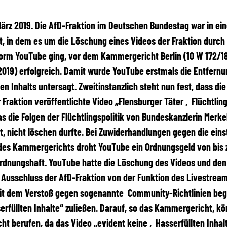
 März 2019. Die AfD-Fraktion im Deutschen Bundestag war in ei
t, in dem es um die Löschung eines Videos der Fraktion durch 
orm YouTube ging, vor dem Kammergericht Berlin (10 W 172/1
019) erfolgreich. Damit wurde YouTube erstmals die Entfernu
n Inhalts untersagt. Zweitinstanzlich steht nun fest, dass die
 Fraktion veröffentlichte Video „Flensburger Täter ‚Flüchtling
das die Folgen der Flüchtlingspolitik von Bundeskanzlerin Merke
t, nicht löschen durfte. Bei Zuwiderhandlungen gegen die eins
des Kammergerichts droht YouTube ein Ordnungsgeld von bis 
rdnungshaft. YouTube hatte die Löschung des Videos und den 
Ausschluss der AfD-Fraktion von der Funktion des Livestream
t dem Verstoß gegen sogenannte Community-Richtlinien begr
erfüllten Inhalte“ zuließen. Darauf, so das Kammergericht, kö
ht berufen, da das Video „evident keine ‚Hasserfüllten Inhal