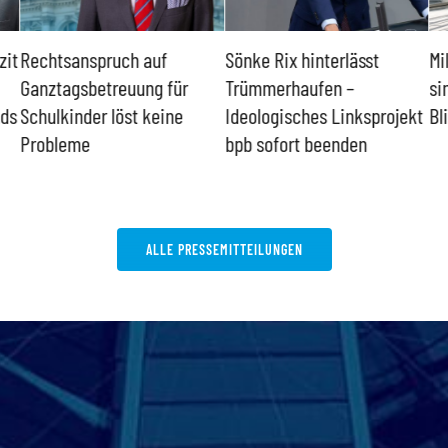
zit
Rechtsanspruch auf
Sönke Rix hinterlässt
Mi
Ganztagsbetreuung für
Trümmerhaufen –
si
nds
Schulkinder löst keine
Ideologisches Linksprojekt
Bl
Probleme
bpb sofort beenden
ALLE PRESSEMITTEILUNGEN