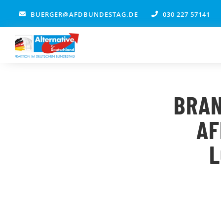
Zum
BUERGER@AFDBUNDESTAG.DE
030 227 57141
Inhalt
springen
BRAN
AF
L