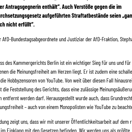
der Antragsgegnerin enthält“. Auch Verstöße gegen die im
rchsetzungsgesetz aufgeführten Straftatbestände seien „gan
ch nicht erfüllt“.
er AfD-Bundestagsabgeordnete und Justiziar der AfD-Fraktion, Steph
ss des Kammergerichts Berlin ist ein wichtiger Sieg für uns und für 
nen die Meinungsfreiheit am Herzen liegt. Er ist zudem eine schall
 die Hobbyzensoren von YouTube. Von weit über diesen Fall hinausr
t die Feststellung des Gerichts, dass eine zulässige Meinungsäußeru
m entfernt werden darf. Herausgestellt wurde auch, dass Grundrecht
ungsfreiheit – auch von einem Monopolisten wie YouTube zu beachte
dung zeigt uns, dass wir mit unserer Öffentlichkeitsarbeit auf dem 
 im Einklang mit den Gesetzen befinden. Wir werden uns als größte