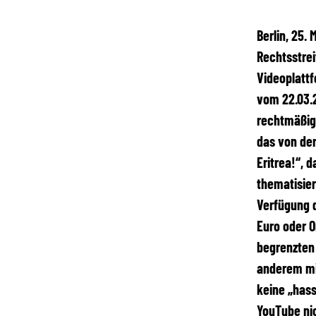
Berlin, 25.
Rechtsstrei
Videoplattf
vom 22.03.2
rechtmäßige
das von der
Eritrea!“, 
thematisier
Verfügung 
Euro oder O
begrenzten 
anderem mi
keine „hass
YouTube nic