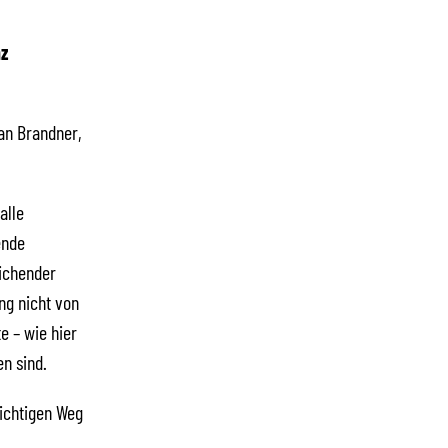
z
an Brandner,
alle
ende
eichender
ng nicht von
e – wie hier
n sind.
richtigen Weg