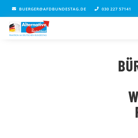
Zum
BUERGER@AFDBUNDESTAG.DE
030 227 57141
Inhalt
springen
BÜR
W