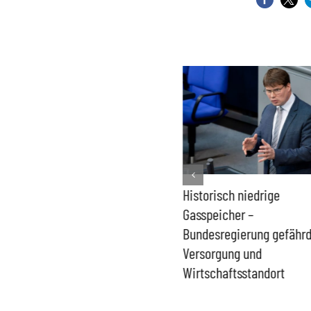
Kernkraft auch bei
Historisch niedrige
Niedrigwasser verfügbar –
Gasspeicher –
Wiedereinstieg bleibt
Bundesregierung gefähr
aktuell
Versorgung und
Wirtschaftsstandort