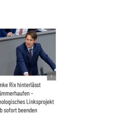
nke Rix hinterlässt
Milliardenhilfen für Kiew
Der Üb
ümmerhaufen –
sind ein intransparenter
kommt d
eologisches Linksprojekt
Blindflug
b sofort beenden