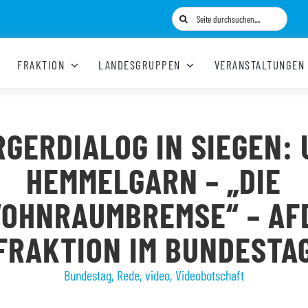
Suche
nach:
FRAKTION
LANDESGRUPPEN
VERANSTALTUNGEN
GERDIALOG IN SIEGEN:
HEMMELGARN – „DIE
OHNRAUMBREMSE“ – AF
FRAKTION IM BUNDESTA
Bundestag
,
Rede
,
video
,
Videobotschaft