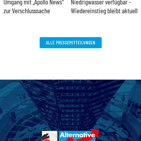
Umgang mit „Apollo News“
Niedrigwasser verfügbar –
G
zur Verschlusssache
Wiedereinstieg bleibt aktuell
B
V
W
ALLE PRESSEMITTEILUNGEN