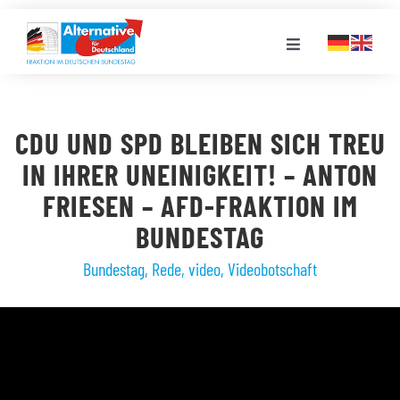
Zum
Inhalt
Toggle
springen
Navigation
FRAKTION
CDU UND SPD BLEIBEN SICH TREU
LANDESGRUPPEN
IN IHRER UNEINIGKEIT! – ANTON
FRIESEN – AFD-FRAKTION IM
VERANSTALTUNGEN
BUNDESTAG
Bundestag
,
Rede
,
video
,
Videobotschaft
PRESSE
STELLENPORTAL
MEDIATHEK