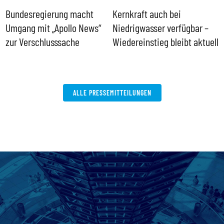
Bundesregierung macht
Kernkraft auch bei
H
Umgang mit „Apollo News“
Niedrigwasser verfügbar –
G
zur Verschlusssache
Wiedereinstieg bleibt aktuell
B
V
W
ALLE PRESSEMITTEILUNGEN