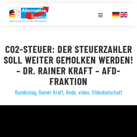
Zum
Inhalt
Toggle
springen
Navigation
FRAKTION
CO2-STEUER: DER STEUERZAHLER
LANDESGRUPPEN
SOLL WEITER GEMOLKEN WERDEN!
– DR. RAINER KRAFT – AFD-
VERANSTALTUNGEN
FRAKTION
Bundestag
,
Rainer Kraft
,
Rede
,
video
,
Videobotschaft
PRESSE
STELLENPORTAL
MEDIATHEK