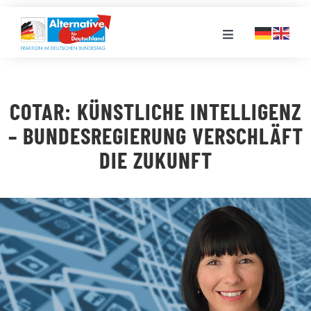
Zum
Inhalt
Toggle
springen
Navigation
FRAKTION
COTAR: KÜNSTLICHE INTELLIGENZ
LANDESGRUPPEN
– BUNDESREGIERUNG VERSCHLÄFT
DIE ZUKUNFT
VERANSTALTUNGEN
PRESSE
STELLENPORTAL
MEDIATHEK