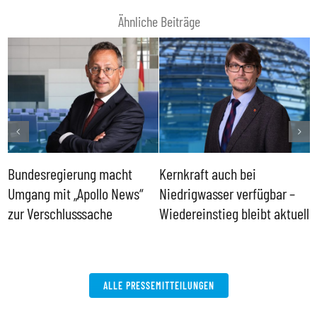
Ähnliche Beiträge
Bundesregierung macht
Kernkraft auch bei
H
Umgang mit „Apollo News“
Niedrigwasser verfügbar –
G
zur Verschlusssache
Wiedereinstieg bleibt aktuell
B
V
W
ALLE PRESSEMITTEILUNGEN