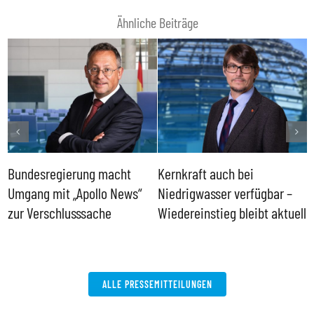
Ähnliche Beiträge
Bundesregierung macht
Kernkraft auch bei
H
Umgang mit „Apollo News“
Niedrigwasser verfügbar –
G
zur Verschlusssache
Wiedereinstieg bleibt aktuell
B
V
W
ALLE PRESSEMITTEILUNGEN