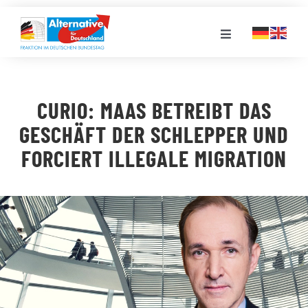
Zum
Inhalt
Toggle
springen
Navigation
FRAKTION
CURIO: MAAS BETREIBT DAS
LANDESGRUPPEN
GESCHÄFT DER SCHLEPPER UND
FORCIERT ILLEGALE MIGRATION
VERANSTALTUNGEN
PRESSE
STELLENPORTAL
MEDIATHEK