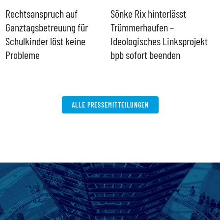
Rechtsanspruch auf
Sönke Rix hinterlässt
M
Ganztagsbetreuung für
Trümmerhaufen –
e
Schulkinder löst keine
Ideologisches Linksprojekt
Probleme
bpb sofort beenden
ALLE PRESSEMITTEILUNGEN