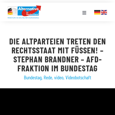
Zum
Inhalt
Toggle
springen
Navigation
FRAKTION
DIE ALTPARTEIEN TRETEN DEN
LANDESGRUPPEN
RECHTSSTAAT MIT FÜSSEN! – S
TEPHAN BRANDNER – AFD-F
VERANSTALTUNGEN
RAKTION IM BUNDESTAG
Bundestag
,
Rede
,
video
,
Videobotschaft
PRESSE
STELLENPORTAL
MEDIATHEK