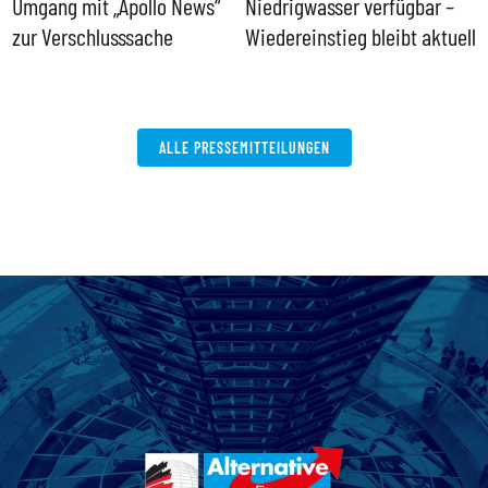
Umgang mit „Apollo News“
Niedrigwasser verfügbar –
G
zur Verschlusssache
Wiedereinstieg bleibt aktuell
B
V
W
ALLE PRESSEMITTEILUNGEN