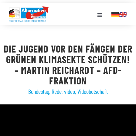
Zum
Inhalt
Toggle
springen
Navigation
FRAKTION
DIE JUGEND VOR DEN FÄNGEN DER
LANDESGRUPPEN
GRÜNEN KLIMASEKTE SCHÜTZEN!
– MARTIN REICHARDT – AFD-
VERANSTALTUNGEN
FRAKTION
Bundestag
,
Rede
,
video
,
Videobotschaft
PRESSE
STELLENPORTAL
MEDIATHEK