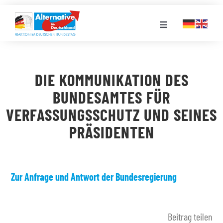
Zum
Inhalt
Toggle
springen
Navigation
FRAKTION
DIE KOMMUNIKATION DES
LANDESGRUPPEN
BUNDESAMTES FÜR
VERFASSUNGSSCHUTZ UND SEINES
VERANSTALTUNGEN
PRÄSIDENTEN
PRESSE
Zur Anfrage und Antwort der Bundesregierung
STELLENPORTAL
Beitrag teilen
MEDIATHEK