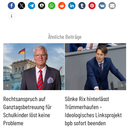
Ähnliche Beiträge
Rechtsanspruch auf
Sönke Rix hinterlässt
M
Ganztagsbetreuung für
Trümmerhaufen –
e
Schulkinder löst keine
Ideologisches Linksprojekt
Probleme
bpb sofort beenden