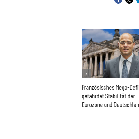
Historisch niedrige
Französisches Mega-Defi
Gasspeicher –
gefährdet Stabilität der
Bundesregierung gefährdet
Eurozone und Deutschla
Versorgung und
Wirtschaftsstandort