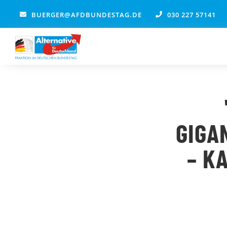
Zum
BUERGER@AFDBUNDESTAG.DE
030 227 57141
Inhalt
springen
GIGA
– K