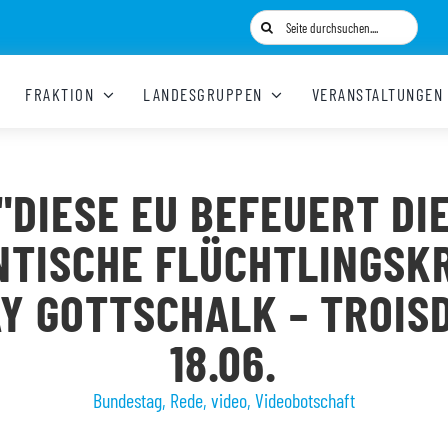
Suche
nach:
FRAKTION
LANDESGRUPPEN
VERANSTALTUNGEN
"DIESE EU BEFEUERT DI
NTISCHE FLÜCHTLINGSKR
AY GOTTSCHALK – TROIS
18.06.
Bundestag
,
Rede
,
video
,
Videobotschaft