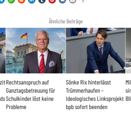
Ähnliche Beiträge
zit
Rechtsanspruch auf
Sönke Rix hinterlässt
Mi
Ganztagsbetreuung für
Trümmerhaufen –
si
nds
Schulkinder löst keine
Ideologisches Linksprojekt
Bl
Probleme
bpb sofort beenden