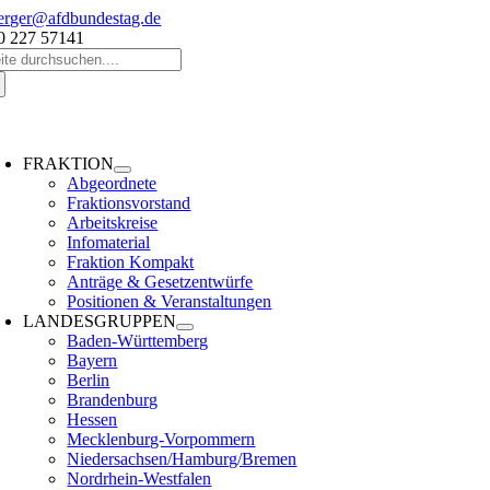
Zum
erger@afdbundestag.de
Inhalt
0 227 57141
che
springen
ch:
oggle
avigation
FRAKTION
Abgeordnete
Fraktionsvorstand
Arbeitskreise
Infomaterial
Fraktion Kompakt
Anträge & Gesetzentwürfe
Positionen & Veranstaltungen
LANDESGRUPPEN
Baden-Württemberg
Bayern
Berlin
Brandenburg
Hessen
Mecklenburg-Vorpommern
Niedersachsen/Hamburg/Bremen
Nordrhein-Westfalen