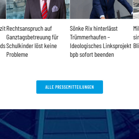
zit
Rechtsanspruch auf
Sönke Rix hinterlässt
Mi
Ganztagsbetreuung für
Trümmerhaufen –
si
nds
Schulkinder löst keine
Ideologisches Linksprojekt
Bl
Probleme
bpb sofort beenden
ALLE PRESSEMITTEILUNGEN