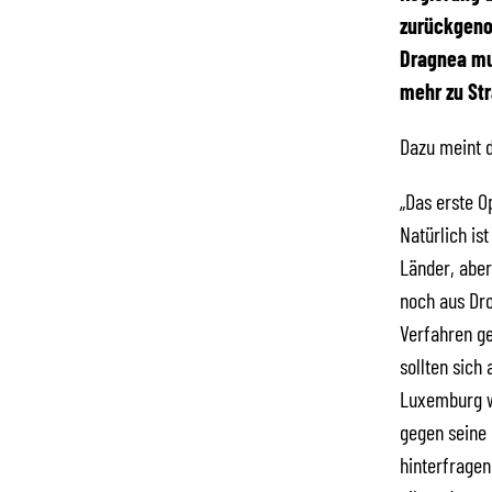
zurückgeno
Dragnea mus
mehr zu St
Dazu meint 
„Das erste O
Natürlich is
Länder, aber
noch aus Dro
Verfahren ge
sollten sich
Luxemburg w
gegen seine 
hinterfrage