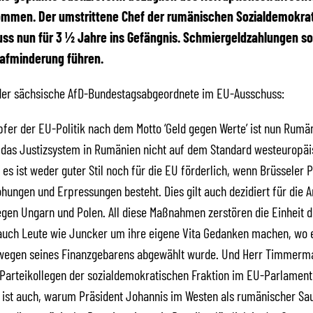
mmen. Der umstrittene Chef der rumänischen Sozialdemokra
s nun für 3 ½ Jahre ins Gefängnis. Schmiergeldzahlungen sol
rafminderung führen.
der sächsische AfD-Bundestagsabgeordnete im EU-Ausschuss:
pfer der EU-Politik nach dem Motto ‘Geld gegen Werte’ ist nun Rumä
t das Justizsystem in Rumänien nicht auf dem Standard westeuropä
 es ist weder guter Stil noch für die EU förderlich, wenn Brüsseler P
hungen und Erpressungen besteht. Dies gilt auch dezidiert für die Ar
gen Ungarn und Polen. All diese Maßnahmen zerstören die Einheit d
 auch Leute wie Juncker um ihre eigene Vita Gedanken machen, wo e
egen seines Finanzgebarens abgewählt wurde. Und Herr Timmerm
Parteikollegen der sozialdemokratischen Fraktion im EU-Parlament
n ist auch, warum Präsident Johannis im Westen als rumänischer S