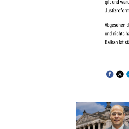
gilt und war
Justizreform
Abgesehen da
und nichts h
Balkan ist s