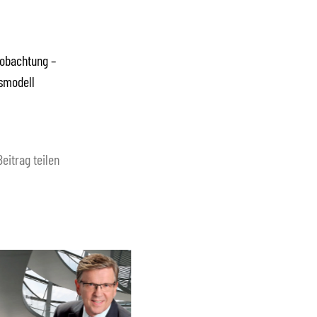
eobachtung –
tsmodell
Beitrag teilen