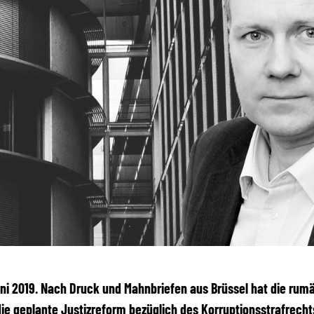
Juni 2019. Nach Druck und Mahnbriefen aus Brüssel hat die rum
ie geplante Justizreform bezüglich des Korruptionsstrafrecht