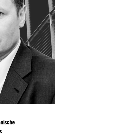
änische
s