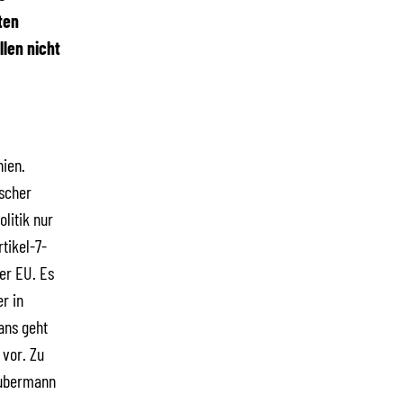
ten
len nicht
nien.
ischer
olitik nur
tikel-7-
er EU. Es
r in
ans geht
 vor. Zu
aubermann