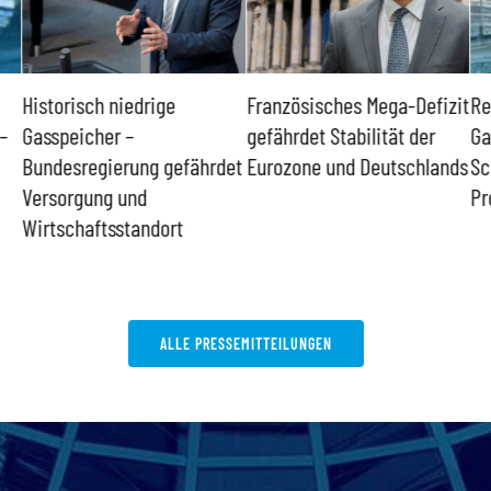
Historisch niedrige
Französisches Mega-Defizit
Re
–
Gasspeicher –
gefährdet Stabilität der
Ga
Bundesregierung gefährdet
Eurozone und Deutschlands
Sc
Versorgung und
Pr
Wirtschaftsstandort
ALLE PRESSEMITTEILUNGEN