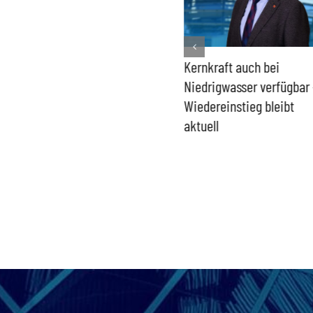
Bundesregierung macht
Kernkraft auch bei
Umgang mit „Apollo News“
Niedrigwasser verfügbar 
zur Verschlusssache
Wiedereinstieg bleibt
aktuell