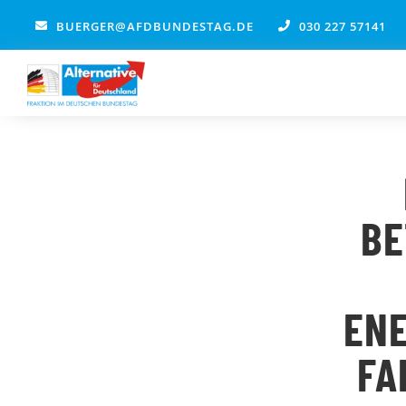
Zum
BUERGER@AFDBUNDESTAG.DE
030 227 57141
Inhalt
springen
BE
ENE
FA