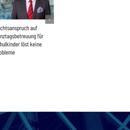
chtsanspruch auf
Sönke Rix hinterlässt
Milliar
nztagsbetreuung für
Trümmerhaufen –
sind ei
hulkinder löst keine
Ideologisches Linksprojekt
Blindfl
obleme
bpb sofort beenden