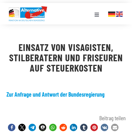
Zum
Inhalt
Toggle
springen
Navigation
FRAKTION
EINSATZ VON VISAGISTEN,
LANDESGRUPPEN
STILBERATERN UND FRISEUREN
AUF STEUERKOSTEN
VERANSTALTUNGEN
PRESSE
Zur Anfrage und Antwort der Bundesregierung
STELLENPORTAL
Beitrag teilen
MEDIATHEK