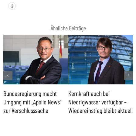
Ähnliche Beiträge
Bundesregierung macht
Kernkraft auch bei
H
Umgang mit „Apollo News“
Niedrigwasser verfügbar –
G
zur Verschlusssache
Wiedereinstieg bleibt aktuell
B
V
W