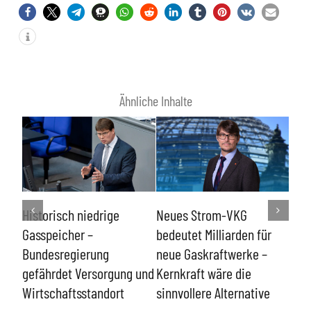
Ähnliche Inhalte
Urte
Historisch niedrige
Neues Strom-VKG
Deb
bar
Gasspeicher –
bedeutet Milliarden für
Hau
bt
Bundesregierung
neue Gaskraftwerke –
gefährdet Versorgung und
Kernkraft wäre die
Wirtschaftsstandort
sinnvollere Alternative