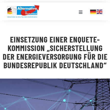
Zum
Inhalt
Toggle
springen
Navigation
FRAKTION
EINSETZUNG EINER ENQUETE-
LANDESGRUPPEN
KOMMISSION „SICHERSTELLUNG
DER ENERGIEVERSORGUNG FÜR DIE
VERANSTALTUNGEN
BUNDESREPUBLIK DEUTSCHLAND“
PRESSE
STELLENPORTAL
MEDIATHEK